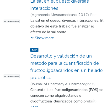
a pesar de poseer las grandes propiedades
La sal en el queso: diversas
de formar gel y de actuar como emulsifi-
se observó un bajo contenido de Mg y
es atacada por el hongo parásito Hemileia
interacciones
cante, es útil como sustituto de azúcares y
prevaleció
vastatrix, mejor conocido como Roya. En
grasas, pre-senta sinergismo con
(
Agronomía Mesoamericana
,
2017
)
Ramírez
el de los minerales Fe y Cu. Conclusiones: el
este trabajo se evaluó el efecto del
edulcorantes, aporta textura y permite la
Navas, Juan Sabastián
La sal en el queso: diversas interacciones. El
;
Aguirre Londoño,
método de análisis por espectroscopia de
No Thumbnail Available
compuesto quitosano sobre el hongo
depresión del punto de congelación.
Jessica
objetivo de este trabajo fue analizar el
;
Aristizabal Ferreira, Víctor
absorción atómica con llama aire-acetileno
Hemileia vastatrix, con el fin de determinar
También se la conoce como ingrediente
Alexander
efecto de la sal sobre
;
Castro Narváez, Sandra
para la evaluación de los metales
las propiedades fungicidas de dicho
prebiótico, ya que por su configuración
algunas propiedades físicas del queso, su
Show more
hierro, magnesio, cobre y sodio presentes
compuesto y poderlo considerar como una
química no puede ser hidrolizada por las
interacción con los componentes del queso,
en la pulpa del Zapote (Quararibea cordata),
alternativa natural para combatir la
enzimas digestivas del hombre, por lo que
y el efecto del contenido de
cultivado en la región del Valle del Cauca,
Item
enfermedad en éstas plantas. Inicialmente,
permanece intacta hasta llegar a la parte
sodio sobre la salud de los consumidores.
Desarrollo y validación de un
garantiza la confiabilidad de los resultados
se realizó la obtención del quitosano a partir
inferior del tracto gastroin-testinal, donde
La sal es un ingrediente importante, ya que
obtenidos por este método.
método para la cuantificación de
de la quitina proveniente de cáscara de
es fermentada por las bacterias benéfi-cas.
determina en gran parte la
camarón; mediante un proceso químico se
fructooligosacáridos en un helado
De esta manera, la inulina se comporta
calidad del producto y la aceptación del
obtuvieron dos clases de quitosano uno con
como fibra dietética, aportando un valor
prebiótico
No Thumbnail Available
consumidor. El salado del queso tiene
un grado de desacetilación del 28,94% y
calórico reducido (máximo de 1,5 kcal/g) (1).
influencia en la calidad debido a sus
(
Journal of Pharmacy & Pharmacognosy
otro con un grado de desacetilación del
Se han mencionado varios beneficiosque
efectos sobre la composición, el crecimiento
Research
Contexto: Los fructooligosacáridos (FOS) se
,
2018
)
González-Aguirre, Claudia
56,49%, los cuales se compararon con
apor-ta la inulina en la salud, entre ellos la
microbiano y la actividad enzimática. Ejerce
L.
conocen como oligofructanos u
;
Ramírez-Navas, Juan S.
otros dos compuestos de quitosano uno de
estimulación del crecimiento de bacterias
una influencia significativa
oligofructosa, clasificados como prebióticos.
bajo peso molecular (62 cps) y otro de
benéficas (2,4) ; el refuerzo del sistema
sobre la reología y textura, así como en la