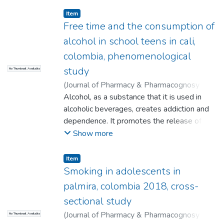
Item
Free time and the consumption of
alcohol in school teens in cali,
colombia, phenomenological
study
No Thumbnail Available
(
Journal of Pharmacy & Pharmacognosy
Research
Alcohol, as a substance that it is used in
,
2019-11
)
Perlaza, Claudia
Lorena
alcoholic beverages, creates addiction and
;
Cruz Mosquera, Freiser Eceomo
dependence. It promotes the release of
endorphins and opioid chemical compounds
Show more
that are adhered to receptors in the reward
centers of the brain, causing the sensation
Item
of pleasure.
Smoking in adolescents in
palmira, colombia 2018, cross-
sectional study
(
Journal of Pharmacy & Pharmacognosy
No Thumbnail Available