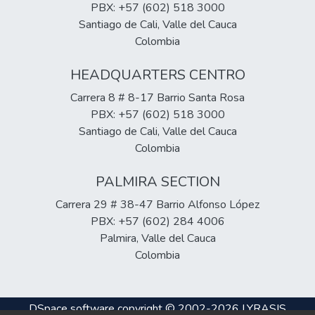
permeado rico en sales provenientes del
Resultados: Se lograron buenas
PBX: +57 (602) 518 3000
tienen Roya en su fase incial.
lactosuero; la adición de estas sales
correlaciones lineales (y = 14191,4470 x +
Santiago de Cali, Valle del Cauca
en la elaboración quesera, produce quesos
285684,2, r2 = 0,9904) dentro del rango
Colombia
bajos en sodio, con buena textura.
de concentración de 8,0-12,0 mg/mL. Las
HEADQUARTERS CENTRO
recuperaciones de FOS fueron del 99.5%
con desviación
Carrera 8 # 8-17 Barrio Santa Rosa
estándar relativa intradía e interdía (RSD)
PBX: +57 (602) 518 3000
menor al 0,8%. El test de robustez
Santiago de Cali, Valle del Cauca
demostró que los parámetros de
Colombia
temperatura de la columna y velocidad de
flujo son factores críticos en el método.
PALMIRA SECTION
Conclusiones: Este método confiable,
Carrera 29 # 38-47 Barrio Alfonso López
simple y rentable podría aplicarse al
PBX: +57 (602) 284 4006
monitoreo rutinario de FOS (GF2, GF3 y
Palmira, Valle del Cauca
GF4) en materias primas y helados
Colombia
prebióticos
DSpace software
copyright © 2002-2026
LYRASIS