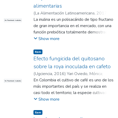
sensitivity. Such influence increased as the
jamaicensis were classified as third order
zapote (Quararibea cordata) cultivado en el
alimentarias
dilution decreased, but the effect was less
consumers, O. oglinum as a second-order
Valle del Cauca mediante el método de
pronounced at relatively high concentrated
(
La Alimentación Latinoamericana
,
2017
)
consumer, and M. incilis as first order
análisis de espectrofotometría de absorción
solutions owing to the effect of the sample
Castellanos, Luis
La inulina es un polisacárido de tipo fructano
;
Murillo, Karina
;
Ortega,
consumer. The most contrasting result
No Thumbnail Available
atómica con llama. Metodología: la
matrix. Notwithstanding, the proposed
Darío
de gran importancia en el mercado, con una
;
Velásquez, Isabel
;
Ramírez-Navas,
compared to other studies, is the found for
cuantificación se llevó a cabo determinando
biosensor can clearly detect the target anti-
Juan Sebastián
función prebiótica totalmente demostrada.
O. oglinum, suggesting that this species is
el rango lineal de trabajo, siendo este a
peptide antibodies at a significant large
Este compuesto se extrae de la raíz de
Show more
not only a filter feeding, but also a scale
bajas concentraciones para cada uno de los
concentration range.
achicoria y se puede encontrar también en
eater (lepidophagy).
metales y cumpliéndose los test
dife-rentes especies vegetales alrededor
Item
estadísticos de linealidad del sistema, tales
del mundo. Ofrece múltiples aplicaciones
Efecto fungicida del quitosano
como el test de coeficiente de correlación,
para la industria de alimentos y la industria
sobre la roya inoculada en cafeto
el test de hipótesis para la pendiente y el
farmacéutica, ya que ayuda en varias funcio-
intercepto, mediante una prueba de t de
(
Ugciencia
,
2016
)
Yari Oviedo, Mónica
;
nes metabólicas del organismo humano. Se
Student con una confianza del 95% (incluido
Morales, Juan Sebastián
En Colombia el cultivo de café es uno de los
;
Ramírez-Navas",
No Thumbnail Available
produce industrialmente a partir de la
el cero). Resultados: se obtuvo una
Juan Sebastián
más importantes del país y se realiza en
extracción de la raíz de la achicoria y se
composición de los minerales en la pulpa
casi todo el territorio; la especie cultivada
utiliza como ingrediente en productos tales
del zapote de 0,42 ± 0,03 mg Cu/100g
es la Coffea arábica con múltiples
Show more
como derivados lácteos y postres
pulpa, 3,2 x 10-3 ± 0,04 mg Mg/100g
variedades; entre las más populares y de
congelados, en los cuales aporta cuerpo y
pulpa, 0,47 ± 0,09 mg Fe/100g pulpa, y
mejor sabor se encuentra la Caturra, la cual
Item
palatabilidad. La inulina tiene la capacidad
0,03 ± 0,01 mg Na/100g pulpa. Además,