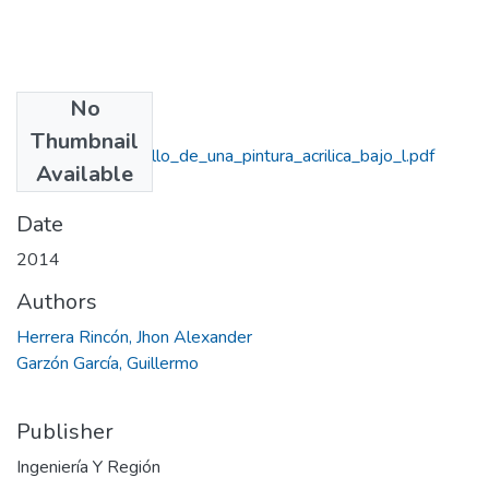
No
Files
Thumbnail
Diseno_y_desarrollo_de_una_pintura_acrilica_bajo_l.pdf
Available
(275.29 KB)
Date
2014
Authors
Herrera Rincón, Jhon Alexander
Garzón García, Guillermo
Publisher
Ingeniería Y Región