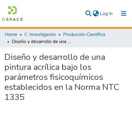
(current)
Log In
Communities & Collections
Home
C. Investigación
Producción Científica
Diseño y desarrollo de una pintura acrílica bajo los parámetros fisicoquímicos establecidos en la Norma NTC 1335
All
Diseño y desarrollo de una
Statistics
pintura acrílica bajo los
parámetros fisicoquímicos
establecidos en la Norma NTC
1335