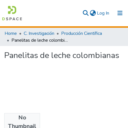
(current)
Log In
Communities & Collections
Home
C. Investigación
Producción Científica
Panelitas de leche colombianas
All
Panelitas de leche colombianas
Statistics
No
Files
Thumbnail