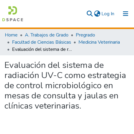
(current)
Log In
Communities & Collections
Home
A. Trabajos de Grado
Pregrado
Facultad de Ciencias Básicas
Medicina Veterinaria
All
Evaluación del sistema de radiación UV-C como estrategia de control microbiológico en mesas de consulta y jaulas en clínicas veterinarias.
Statistics
Evaluación del sistema de
radiación UV-C como estrategia
de control microbiológico en
mesas de consulta y jaulas en
clínicas veterinarias.