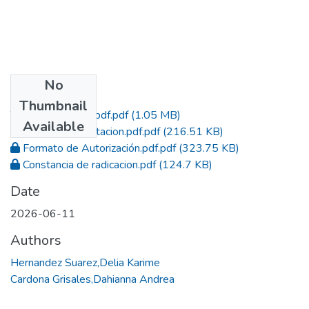
No
Files
Thumbnail
Trabajo de Grado.pdf.pdf
(1.05 MB)
Available
Acta de sustentacion.pdf.pdf
(216.51 KB)
Formato de Autorización.pdf.pdf
(323.75 KB)
Constancia de radicacion.pdf
(124.7 KB)
Date
2026-06-11
Authors
Hernandez Suarez,Delia Karime
Cardona Grisales,Dahianna Andrea