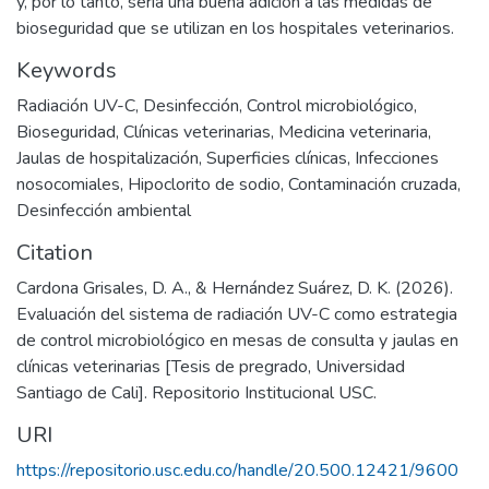
y, por lo tanto, sería una buena adición a las medidas de
bioseguridad que se utilizan en los hospitales veterinarios.
Keywords
Radiación UV-C
,
Desinfección
,
Control microbiológico
,
Bioseguridad
,
Clínicas veterinarias
,
Medicina veterinaria
,
Jaulas de hospitalización
,
Superficies clínicas
,
Infecciones
nosocomiales
,
Hipoclorito de sodio
,
Contaminación cruzada
,
Desinfección ambiental
Citation
Cardona Grisales, D. A., & Hernández Suárez, D. K. (2026).
Evaluación del sistema de radiación UV-C como estrategia
de control microbiológico en mesas de consulta y jaulas en
clínicas veterinarias [Tesis de pregrado, Universidad
Santiago de Cali]. Repositorio Institucional USC.
URI
https://repositorio.usc.edu.co/handle/20.500.12421/9600