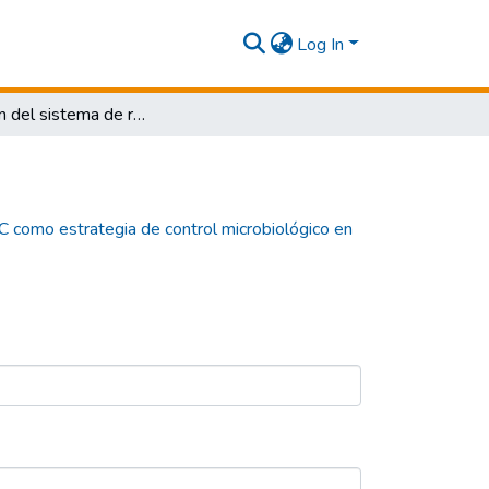
Log In
Evaluación del sistema de radiación UV-C como estrategia de control microbiológico en mesas de consulta y jaulas en clínicas veterinarias.
C como estrategia de control microbiológico en