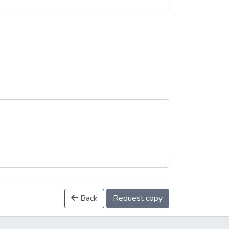
Back
Request copy