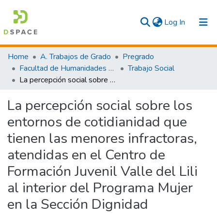
(current)
Log In
Communities & Collections
Home
A. Trabajos de Grado
Pregrado
Facultad de Humanidades y Artes
Trabajo Social
All
La percepción social sobre los entornos de cotidianidad que tienen las menores infractoras, atendidas en el Centro de Formación Juvenil Valle del Lili al interior del Programa Mujer en la Sección Dignidad
Statistics
La percepción social sobre los
entornos de cotidianidad que
tienen las menores infractoras,
atendidas en el Centro de
Formación Juvenil Valle del Lili
al interior del Programa Mujer
en la Sección Dignidad