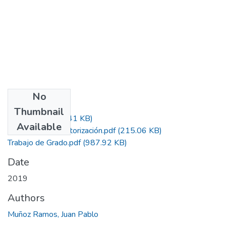
No
Files
Thumbnail
Acta.pdf
(285.41 KB)
Available
Formato de Autorización.pdf
(215.06 KB)
Trabajo de Grado.pdf
(987.92 KB)
Date
2019
Authors
Muñoz Ramos, Juan Pablo