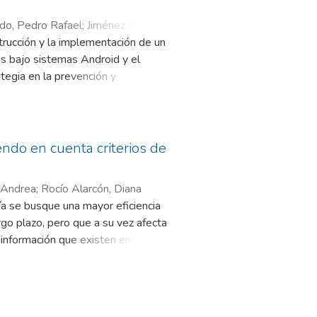
do, Pedro Rafael
;
Jiménez Pérez,
trucción y la implementación de un
es bajo sistemas Android y el
egia en la prevención y
do permitió realizar un
trol del sistema eléctrico de la
rduino y el protocolo MQTT, bajo
móviles y vehículos de transporte
ndo en cuenta criterios de
nvestigador partió del
opósito disponibles en el mercado.
y Andrea
;
Rocío Alarcón, Diana
ía se busque una mayor eficiencia
rgo plazo, pero que a su vez afecta
e información que existen entre los
 productos perecederos teniendo en
a sociedad. Con este fin se
aso de estudio teórico, logrando
 de la ponderación que los