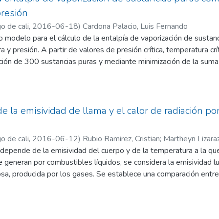
adas a determinar cuáles de los elementos encontrados tienen
presión
el usuario, como del proveedor del servicio. Al final de este estu
o de cali
,
2016-06-18
)
Cardona Palacio, Luis Fernando
 se establece, a manera de ejemplo, una jerarquía de elementos a 
modelo para el cálculo de la entalpía de vaporización de sustanc
ervicio”.
 y presión. A partir de valores de presión crítica, temperatura cr
ación de 300 sustancias puras y mediante minimización de la suma
as de la entalpía de vaporización, se determinaron parámetros y c
artir del factor acéntrico, se generaliza para cualquier sustancia p
 se evaluó en 227 sustancias puras que no participaron en el pr
iación relativa promedio de 1.7038%. Los resultados se compar
e la emisividad de llama y el calor de radiación p
alpía de vaporización donde se indica que la nueva ecuación propu
o de cali
,
2016-06-12
)
Rubio Ramirez, Cristian
;
Martheyn Lizaraz
n depende de la emisividad del cuerpo y de la temperatura a la qu
milio
 generan por combustibles líquidos, se considera la emisividad lu
sa, producida por los gases. Se establece una comparación entre 
r Michael Modest en su libro Radiative heat transfer y los cálcul
 en su libro Boilers and burnes, design and theory. Además, se cont
 por ambos métodos.