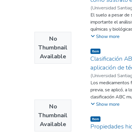
establecido por las 
(
Universidad Santiag
materia prima no cár
Rojas, Carlos A.
El suelo a pesar de 
;
Cai
interesantes valores
importante el anális
químicas y biológica
la biorremediación d
Show more
No
Los resultados se s
Thumbnail
encontró que el trat
Item
Available
fosfato (HSF). Por ot
Clasificación A
la concentración de 
aplicación de te
óptimo para la dispo
(
Universidad Santiag
lixiviación de Ca, K
Juan José
Los medicamentos fue
previa, se aplicó, a
clasificación ABC m
como: costo unitario
Show more
No
determinó que cinc
Thumbnail
entre el 26 y el 37%
Item
Available
Propiedades hidr