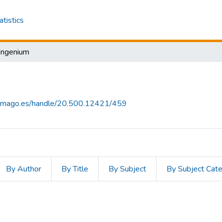
atistics
Ingenium
scimago.es/handle/20.500.12421/459
By Author
By Title
By Subject
By Subject Cat