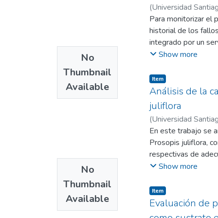
evidenciaron capaci
(
Universidad Santiag
activados.
Mora, Sergio B.
Para monitorizar el 
;
Cas
historial de los fal
integrado por un ser
la comunidad de des
Show more
No
de acceso, y creand
Thumbnail
resultados obtenido
Item
Available
las telecomunicacion
Análisis de la
aplicación móvil que
juliflora
servidor de base de
(
Universidad Santiag
En este trabajo se an
Prosopis juliflora, 
respectivas de adecu
evaluaron los parám
Show more
No
proteína, de acuerd
Thumbnail
retención de agua y 
Item
Available
gramo de harina, res
Evaluación de p
comercial. El produc
como sustrato e