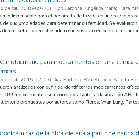
normas técnicas colombianas. Se concluye que la harina de Prosop
o de cali
,
2015-09-20
)
Lugo Cardona, Angélica María
;
Plaza Alz
nica, que puede ayudar a reducir esfuerzos a la industria cárnica e
ser indispensable para el desarrollo de la vida es un recurso no r
cedo Bejarano, Luz Dary
 proteicos, ya que no afectó las características de calidad del a
is de sus propiedades para determinar su fertilidad. Se evaluaron 
s de un suelo comercial usado como sustrato en humedales artifici
e aguas residuales domésticas, estimando la intervención del Penici
ometieron a análisis de varianza (ANOVA) y prueba Tukey con una
amiento con Stipa ichu presentó mayor remoción de N y prolifera
ra parte, la Stipa ichu y el Penicillium sp favorecieron la capacida
BC multicriterio para medicamentos en una clínica d
Fe, además beneficiaron las propiedades físicas (densidades y p
́cnicas
nibilidad de P y Mg. En cuanto a los metales, presentaron en tod
o de cali
,
2015-12-13
)
Díaz Pacheco, Raúl Antonio
;
Acosta Rios
 y Mg y un aumento en la concentración de Fe.
ron analizados con el fin de identificar los medicamentos críticos
 los 188 medicamentos seleccionados; tanto la clasificación ABC tr
ulticriterio propuestas por autores como Flores, Wan Lung, Partovi
, consumo, precio de compra, precio de venta, rentabilidad y criti
o medicamentos fueron clasificados como tipo A en todas las téc
, en términos monetarios, de la totalidad de los medicamentos a
odinámicas de la fibra dietaría a partir de harina 