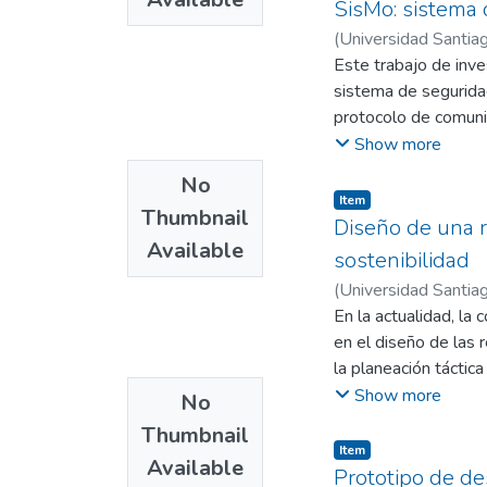
SisMo: sistema 
(
Universidad Santiag
Pedro José
Este trabajo de inve
;
Castaño
sistema de seguridad
protocolo de comuni
recuperación de este
Show more
seguimiento en tiempo
No
motocicleta. Es imp
Item
Thumbnail
el concepto de Inter
Diseño de una r
Available
particular, tales com
sostenibilidad
reconocimiento de la
(
Universidad Santiag
En la actualidad, la
en el diseño de las 
la planeación táctica
agentes de la cadena
Show more
No
cuenta criterios de 
Thumbnail
desarrolla un modelo
Item
Available
identificar que el b
Prototipo de des