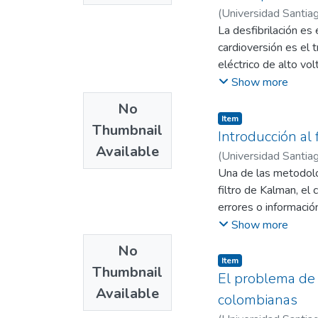
miembros del sistem
(
Universidad Santiag
Carlos Andrés
La desfibrilación es 
;
Góng
cardioversión es el
eléctrico de alto vo
desfibrilación o sinc
Show more
coordinados del cora
No
y descarga de un desf
Item
Thumbnail
con base en la liter
Introducción al 
Available
Este estudio produjo
(
Universidad Santiag
funcionamiento de un
Una de las metodolog
como el funcionamien
filtro de Kalman, el 
corriente directamen
errores o informació
genera con ello una 
la predicción que se 
Show more
durante un periodo d
la efectividad del fi
No
proyecto de investiga
Item
Thumbnail
navegación de un rob
El problema de 
Available
construcción del prod
colombianas