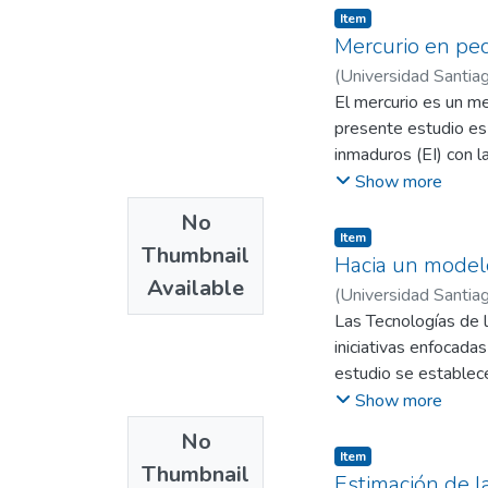
Item
Mercurio en pec
(
Universidad Santiag
El mercurio es un me
presente estudio es 
inmaduros (EI) con l
colectadas son Lisa 
Show more
estudiadas presenta
No
Item
Thumbnail
Las especies M. cep
Hacia un modelo
Available
de HgT en sangre (0.
(
Universidad Santiag
0.67) entre ‰ EI con
Las Tecnologías de 
en músculo, donde C
iniciativas enfocada
Todas las especies 
estudio se establece
cualquier área de n
Show more
través de una revisió
No
características, sub
Item
Thumbnail
esta primera aproxim
Estimación de l