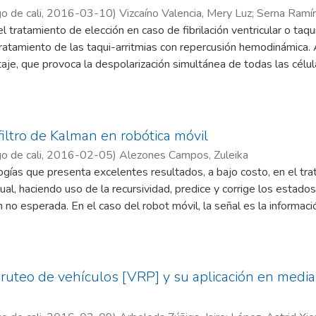
a le otorguen a cada uno de ellos.
o de cali
,
2016-03-10
)
Vizcaíno Valencia, Mery Luz
;
Serna Ramír
el tratamiento de elección en caso de fibrilación ventricular o taqui
ora Valencia, Hernando José
;
Millán Estupiñán, Juan Carlos
;
Luna, 
 tratamiento de las taqui-arritmias con repercusión hemodinámica
ltaje, que provoca la despolarización simultánea de todas las célul
ronizada en la cardioversión y permite, a partir de aquí, recuperar
zón. El objetivo de este estudio es realizar un montaje de circuit
ibrilador. El tipo de investigación es exploratorio, se realiza un 
atura; se construye y se desarrolla un prototipo que se presenta s
filtro de Kalman en robótica móvil
 los resultados esperados del manejo del desfibrilador. El estudi
o de cali
,
2016-02-05
)
Alezones Campos, Zuleika
 desfibrilador útil en los procesos de enseñanza en el cual se im
ías que presenta excelentes resultados, a bajo costo, en el trat
to del equipo para uso institucional. El aparato eléctrico está 
cual, haciendo uso de la recursividad, predice y corrige los estad
te a una parte del cuerpo (tórax). En este trabajo se simula el p
n no esperada. En el caso del robot móvil, la señal es la informac
señal de salida. La energía eléctrica descargada es provista por 
requiere hace referencia a la trayectoria correcta que se le asigna
e tiempo a través de la corriente alterna.
ltro de Kalman en diversas áreas, es sustancial su estudio aplicado
ción en el que se origina este artículo busca analizar el filtro de
ot móvil prototipo, desde tres fases principales: la identificación
ruteo de vehículos [VRP] y su aplicación en med
ucto centrada en la optimización y creación del ejecutable y, por ú