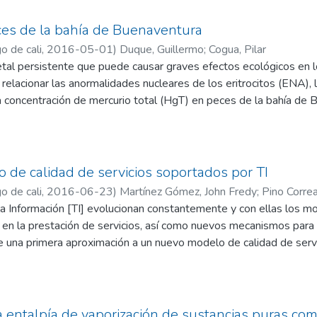
es de la bahía de Buenaventura
o de cali
,
2016-05-01
)
Duque, Guillermo
;
Cogua, Pilar
tal persistente que puede causar graves efectos ecológicos en l
relacionar las anormalidades nucleares de los eritrocitos (ENA), l
a concentración de mercurio total (HgT) en peces de la bahía de
(Mugil cephalus), Loca (Stellifer fuerthii) y Canchimalo (Cathorops
ron mercurio en la sangre.
halus y C. multiradiatus muestran altas correlaciones negativas 
 de calidad de servicios soportados por TI
76, 0.91). Para S. fuerthii y C. multiradiatus se presentan altas c
o de cali
,
2016-06-23
)
Martínez Gómez, John Fredy
;
Pino Correa
 los niveles de HgT en sangre. Las variables biológicas fueron r
la Información [TI] evolucionan constantemente y con ellas los m
. multiradiatus obtuvo correlaciones fuertes (0.67, 0.69) para peso
s en la prestación de servicios, así como nuevos mecanismos para 
bioacumulan activamente el HgT, confirmando la presencia de est
 una primera aproximación a un nuevo modelo de calidad de servi
egocio. Para determinar este modelo, se ha propuesto el método
n bibliográfica, se determinan y clasifican los elementos de calid
-características y atributos, y se establece la relación entre cada
ación, se ha logrado clasificar un total de 43 elementos de cali
a entalpía de vaporización de sustancias puras com