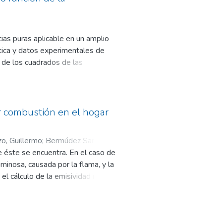
 mayor o menor impacto desde la
dio se define una estructura
partir de la característica
ias puras aplicable en un amplio
ítica y datos experimentales de
 de los cuadrados de las
onstantes característicos de la
ura. Para validar el modelo
oceso de minimización, generando
an con modelos predictivos para
or combustión en el hogar
esta genera la menor desviación.
o, Guillermo
;
Bermúdez Santaella,
e éste se encuentra. En el caso de
minosa, causada por la flama, y la
el cálculo de la emisividad no
os propuestos por Prabir Basu, Cen
rasta el total de la energía de