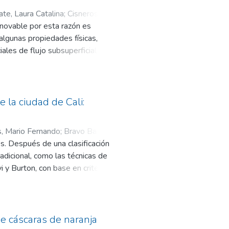
is es una alternativa, como
ate, Laura Catalina
;
Cisneros
n la elaboración de productos con
enovable por esta razón es
limento donde fue probada.
algunas propiedades físicas,
ales de flujo subsuperficial para
llium sp. y la planta Stipa ichu.
 significación del 95%. Se
ción de hongos solubilizadores de
d de intercambio catiónico (CIC) y
e la ciudad de Cali:
orosidad) y proporcionaron un pH
os los tratamientos pérdidas por
, Mario Fernando
;
Bravo Bastidas,
. Después de una clasificación
adicional, como las técnicas de
 y Burton, con base en criterios
cidad. Como resultado, se
nicas, los mismos que representan
nalizados.
de cáscaras de naranja