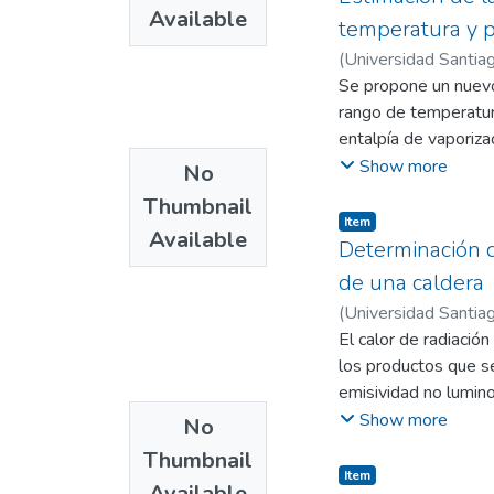
Available
dimensiones encamin
temperatura y 
perspectiva, tanto d
(
Universidad Santiag
general del modelo y
Se propone un nuevo 
“mantenibilidad del s
rango de temperatura
entalpía de vaporiz
desviaciones relativ
Show more
No
nueva ecuación y, a p
Thumbnail
propuesto obtenido,
Item
Available
porcentajes de desv
Determinación d
el cálculo de la ent
de una caldera
(
Universidad Santiag
José
El calor de radiació
;
Vera Duarte, E
los productos que se
emisividad no lumino
luminosa descrita po
Show more
No
Kefa y Louis Jestin,
Thumbnail
radiación calculada
Item
Available