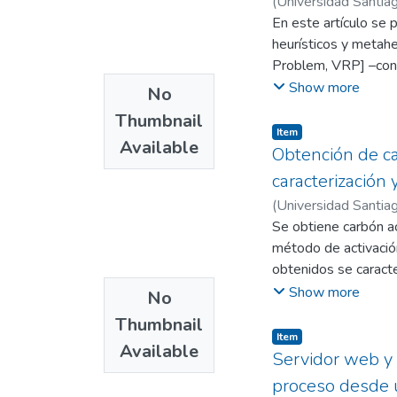
(
Universidad Santiag
En este artículo se 
heurísticos y metahe
Problem, VRP] –cons
determinado por un 
Show more
No
realizada por un sol
Thumbnail
satisface, tanto la
Item
Available
aplicación en dos c
Obtención de ca
soportados en VPR, 
caracterización
distribución de produ
(
Universidad Santiag
Se obtiene carbón ac
método de activació
obtenidos se caracte
superficial de las 
Show more
No
Radushkevich para o
Thumbnail
se observó que las 
Item
Available
contenido de sitios 
Servidor web y
con la naturaleza de
proceso desde u