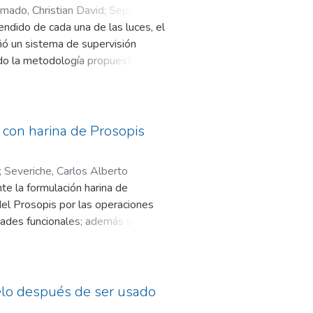
orden para los carbones
mado, Christian David
;
Sepúlveda
endido de cada una de las luces, el
eñó un sistema de supervisión
ndo la metodología propuesta por
 Pi B+, configurándose como punto
alámbrica IEEE 802.11n. Los
sar múltiples tareas orientadas a
ronas al momento de desarrollar una
o con harina de Prosopis
oyecto integrar un servidor web,
dispositivo.
;
Severiche, Carlos Alberto
te la formulación harina de
 del Prosopis por las operaciones
dades funcionales; además se
 terminado. El contenido de
 fibra, 7.71%. La capacidad de
mL de agua y 3.21 mL de aceite por
para diversas harinas de uso
uelo después de ser usado
 estuvieron dentro de lo