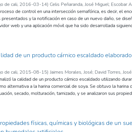
dades de adsorción de hasta 32,258 y 58,824 mg/g en el mismo 
o de cali
,
2016-03-14
)
Celis Peñaranda, José Miguel
;
Escobar A
proceso de control en una intersección semafórica, es decir, el enc
tro Casadiego, Sergio A.
los presentados y la notificación en caso de un nuevo daño, se dis
vidor web y una aplicación móvil que ha sido desarrollada siguie
arrolladores Android. Se utilizó el sistema embebido Raspberry
o una red de área local mediante el estándar de comunicación in
s evidencian la capacidad del sistema embebido usado para proce
es; la importancia y las ventajas que brinda utilizar tareas asínc
 calidad de un producto cárnico escaldado elaborad
 ejecute varios procesos; y la escalabilidad que ofrece para un pr
 datos, acondicionador de señales y punto de acceso en un mismo 
o de cali
,
2015-08-15
)
Jaimes Morales, José
;
David Torres, José
alizó la calidad de un producto cárnico escaldado utilizando duran
como alternativa a la harina comercial de soya. Se obtuvo la harina
ación, secado, molturación, tamizado, y se analizaron sus propie
etros fisicoquímicos, microbiológicos y sensoriales del producto
o con el método de Kjeldahl con factor 6.25, fue de 33.7%; el de
el índice de absorción de lípidos para la harina fueron de 3.87 
pectivamente, valores similares a lo reportado por otros autores 
ropiedades físicas, químicas y biológicas de un s
to final fue sensorialmente aceptado y los recuentos microbianos
n humedales artificiales