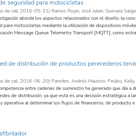
de seguridad para motocicletas
o de cali
,
2016-05-31
)
Ramos Rojas, José Julian
;
Guevara Salga
stigación aborda los aspectos relacionados con el diseño, la cons
 Rivera, Samir Oswaldo
 para motocicletas mediante la utilización de dispositivos móvil
cación Message Queue Telemetry Transport [MQTT], como estrat
 tipo de vehículos, en caso de ser hurtados. El sistema desarrolla
 real de la ubicación, la notificación de alertas vía móvil y el con
ortante resaltar cómo la integración de tecnologías GPRS, GPS, A
net de las cosas [IoT] facilita la comunicación entre dispositivos 
ed de distribución de productos perecederos tenie
o motocicletas, carros y bicicletas. Para su desarrollo, el equipo i
s funcionalidades y las limitaciones de dispositivos de similar pr
o de cali
,
2016-06-20
)
Paredes, Andrés Mauricio
;
Peláez, Kell
 competencia entre cadenas de suministro ha generado que día a d
redes de distribución, ya que esta es una decisión estratégica a la
 y operativa al determinar los flujos de financieros, de producto 
. El presente artículo busca diseñar una red de distribución de
sostenibilidad relacionados con la economía, el medio ambiente y l
 de programación lineal entera mixta, el cual se simula para un c
osquejo final de la cadena depende de los criterios que se elijan y
fibrilador