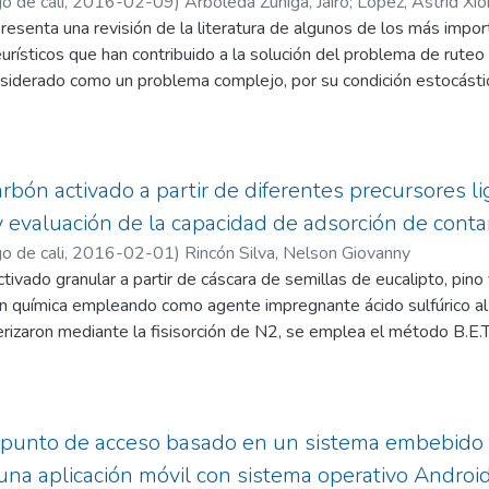
o de cali
,
2016-02-09
)
Arboleda Zúñiga, Jairo
;
López, Astrid Xi
presenta una revisión de la literatura de algunos de los más im
urísticos que han contribuido a la solución del problema de ruteo
iderado como un problema complejo, por su condición estocástica 
conjunto de rutas que comienzan y terminan en una misma bodega
o vehículo, en una ruta, a través de la cual se minimizan los costo
 demanda, como las demás restricciones operativas. En el documen
asos de empresas medianas colombianas en las cuales se ha empe
rbón activado a partir de diferentes precursores li
que están permitiendo alcanzar buenos resultados en los proceso
 y evaluación de la capacidad de adsorción de cont
ctos y servicios.
o de cali
,
2016-02-01
)
Rincón Silva, Nelson Giovanny
tivado granular a partir de cáscara de semillas de eucalipto, pino 
n química empleando como agente impregnante ácido sulfúrico al
rizaron mediante la fisisorción de N2, se emplea el método B.E.T
muestras, donde se obtienen valores entre 358 y 418 m2/g; tambi
btener el volumen de microporo, donde se reportan valores entr
muestras obtenidas presentan carácter ácido ya que el contenido 
básicos, lo que se confirmó con los valores de pH en el punto de 
 punto de acceso basado en un sistema embebido p
l agente activante. Finalmente, se evaluó la capacidad de adsorci
na aplicación móvil con sistema operativo Androi