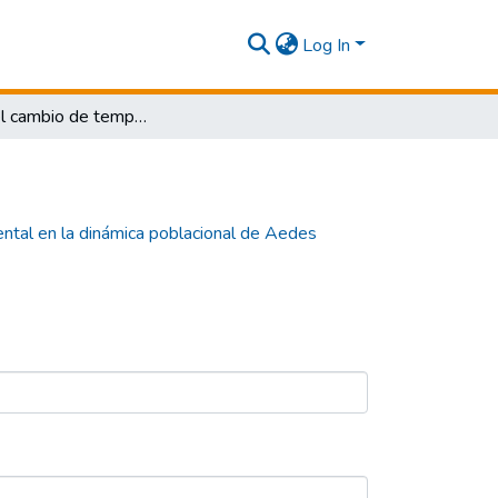
Log In
Efecto del cambio de temperatura ambiental en la dinámica poblacional de Aedes aegypti y en la transmisión de enfermedades zoonóticas en la zona amazónica de Brasil. Revisión sistemática
ntal en la dinámica poblacional de Aedes