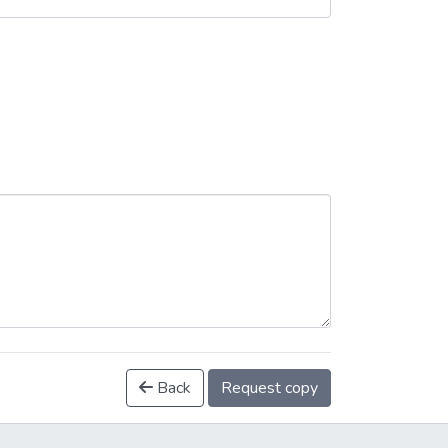
Back
Request copy