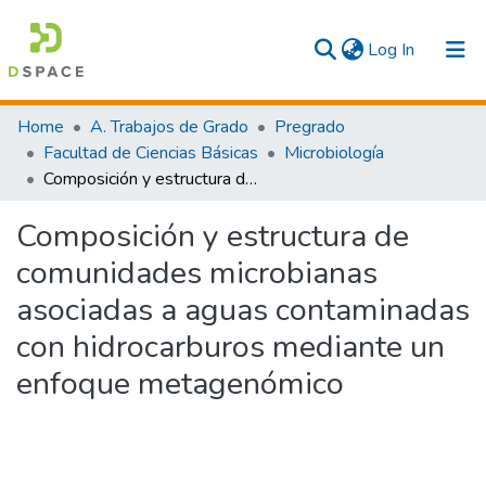
(current)
Log In
Communities & Collections
Home
A. Trabajos de Grado
Pregrado
Facultad de Ciencias Básicas
Microbiología
All
Composición y estructura de comunidades microbianas asociadas a aguas contaminadas con hidrocarburos mediante un enfoque metagenómico
Statistics
Composición y estructura de
comunidades microbianas
asociadas a aguas contaminadas
con hidrocarburos mediante un
enfoque metagenómico