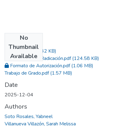
No
Files
Thumbnail
Acta.pdf
(454.42 KB)
Available
Constancia de Radicación.pdf
(124.58 KB)
Formato de Autorización.pdf
(1.06 MB)
Trabajo de Grado.pdf
(1.57 MB)
Date
2025-12-04
Authors
Soto Rosales, Yabneel
Villanueva Villazón, Sarah Melissa