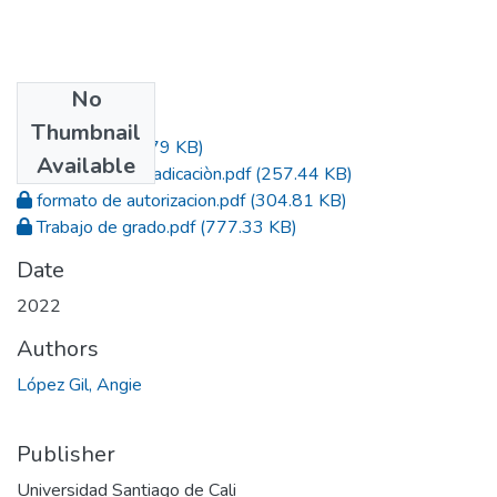
No
Files
Thumbnail
Acta.pdf
(415.79 KB)
Available
Constancia de radicaciòn.pdf
(257.44 KB)
formato de autorizacion.pdf
(304.81 KB)
Trabajo de grado.pdf
(777.33 KB)
Date
2022
Authors
López Gil, Angie
Publisher
Universidad Santiago de Cali