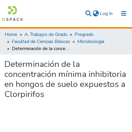
(current)
Log In
Communities & Collections
Home
A. Trabajos de Grado
Pregrado
Facultad de Ciencias Básicas
Microbiología
All
Determinación de la concentración mínima inhibitoria en hongos de suelo expuestos a Clorpirifos
Statistics
Determinación de la
concentración mínima inhibitoria
en hongos de suelo expuestos a
Clorpirifos