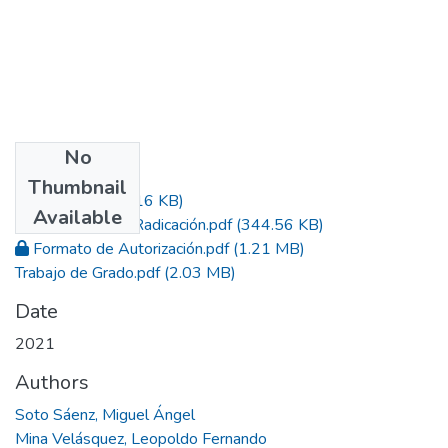
No
Files
Thumbnail
Acta.pdf
(886.16 KB)
Available
Constancia de Radicación.pdf
(344.56 KB)
Formato de Autorización.pdf
(1.21 MB)
Trabajo de Grado.pdf
(2.03 MB)
Date
2021
Authors
Soto Sáenz, Miguel Ángel
Mina Velásquez, Leopoldo Fernando