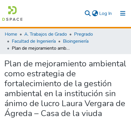
(current)
Log In
Communities & Collections
Home
A. Trabajos de Grado
Pregrado
Facultad de Ingeniería
Bioingeniería
All
Plan de mejoramiento ambiental como estrategia de fortalecimiento de la gestión ambiental en la institución sin ánimo de lucro Laura Vergara de Ágreda – Casa de la viuda
Statistics
Plan de mejoramiento ambiental
como estrategia de
fortalecimiento de la gestión
ambiental en la institución sin
ánimo de lucro Laura Vergara de
Ágreda – Casa de la viuda