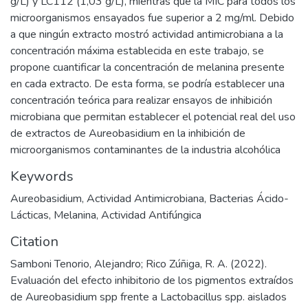
g/L) y LC112 (1,03 g/L), mientras que la MIC para todos los
microorganismos ensayados fue superior a 2 mg/ml. Debido
a que ningún extracto mostró actividad antimicrobiana a la
concentración máxima establecida en este trabajo, se
propone cuantificar la concentración de melanina presente
en cada extracto. De esta forma, se podría establecer una
concentración teórica para realizar ensayos de inhibición
microbiana que permitan establecer el potencial real del uso
de extractos de Aureobasidium en la inhibición de
microorganismos contaminantes de la industria alcohólica
Keywords
Aureobasidium
,
Actividad Antimicrobiana
,
Bacterias Ácido-
Lácticas
,
Melanina
,
Actividad Antifúngica
Citation
Samboni Tenorio, Alejandro; Rico Zúñiga, R. A. (2022).
Evaluación del efecto inhibitorio de los pigmentos extraídos
de Aureobasidium spp frente a Lactobacillus spp. aislados