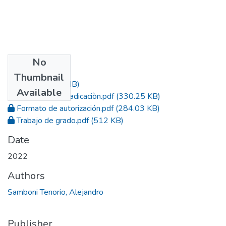
No
Files
Thumbnail
Acta.pdf
(1.1 MB)
Available
Constancia de radicaciòn.pdf
(330.25 KB)
Formato de autorización.pdf
(284.03 KB)
Trabajo de grado.pdf
(512 KB)
Date
2022
Authors
Samboni Tenorio, Alejandro
Publisher