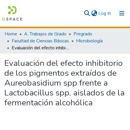
(current)
Log In
Communities & Collections
Home
A. Trabajos de Grado
Pregrado
Facultad de Ciencias Básicas
Microbiología
All
Evaluación del efecto inhibitorio de los pigmentos extraídos de Aureobasidium spp frente a Lactobacillus spp. aislados de la fermentación alcohólica
Statistics
Evaluación del efecto inhibitorio
de los pigmentos extraídos de
Aureobasidium spp frente a
Lactobacillus spp. aislados de la
fermentación alcohólica