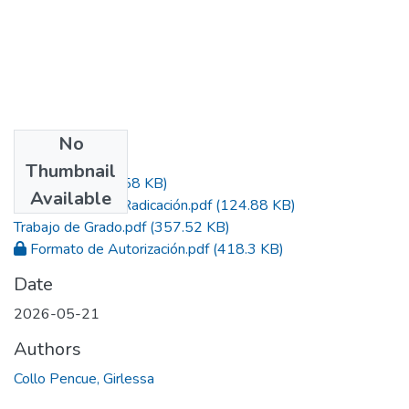
No
Files
Thumbnail
Acta.pdf
(203.58 KB)
Available
Constancia de Radicación.pdf
(124.88 KB)
Trabajo de Grado.pdf
(357.52 KB)
Formato de Autorización.pdf
(418.3 KB)
Date
2026-05-21
Authors
Collo Pencue, Girlessa