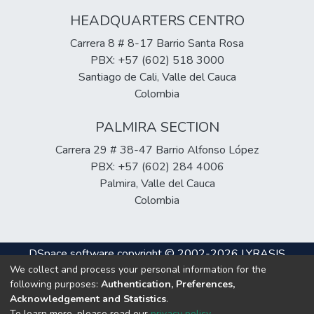
HEADQUARTERS CENTRO
Carrera 8 # 8-17 Barrio Santa Rosa
PBX: +57 (602) 518 3000
Santiago de Cali, Valle del Cauca
Colombia
PALMIRA SECTION
Carrera 29 # 38-47 Barrio Alfonso López
PBX: +57 (602) 284 4006
Palmira, Valle del Cauca
Colombia
DSpace software
copyright © 2002-2026
LYRASIS
We collect and process your personal information for the
Cookie
Privacy
End User
Send
following purposes:
Authentication, Preferences,
settings
policy
Agreement
Feedback
Acknowledgement and Statistics
.
To learn more, please read our
privacy policy
.