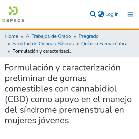
(current)
Log In
Communities & Collections
Home
A. Trabajos de Grado
Pregrado
Facultad de Ciencias Básicas
Química Farmacéutica
All
Formulación y caracterización preliminar de gomas comestibles con cannabidiol (CBD) como apoyo en el manejo del síndrome premenstrual en mujeres jóvenes
Statistics
Formulación y caracterización
preliminar de gomas
comestibles con cannabidiol
(CBD) como apoyo en el manejo
del síndrome premenstrual en
mujeres jóvenes