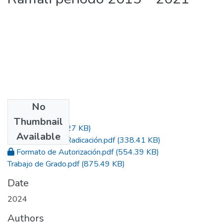
No
Files
Thumbnail
Acta.pdf
(873.27 KB)
Available
Constancia de Radicación.pdf
(338.41 KB)
Formato de Autorización.pdf
(554.39 KB)
Trabajo de Grado.pdf
(875.49 KB)
Date
2024
Authors