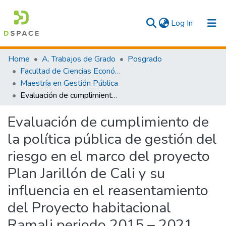
(current)
Log In
Communities & Collections
Home
A. Trabajos de Grado
Posgrado
Facultad de Ciencias Económicas y Empresariales
All
Maestría en Gestión Pública
Evaluación de cumplimiento de la política pública de gestión del riesgo en el marco del proyecto Plan Jarillón de Cali y su influencia en el reasentamiento del Proyecto habitacional Ramali periodo 2015 – 2021
Statistics
Evaluación de cumplimiento de
la política pública de gestión del
riesgo en el marco del proyecto
Plan Jarillón de Cali y su
influencia en el reasentamiento
del Proyecto habitacional
Ramali periodo 2015 – 2021