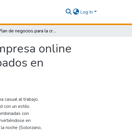
Log In
Plan de negocios para la creación de una empresa online dedicada al diseño y elaboración de estampados en camisetas en santiago de cali
empresa online
pados en
a casual al trabajo.
ad con un estilo
combinadas con
onvirtiéndose en
 la noche (Solorzano,