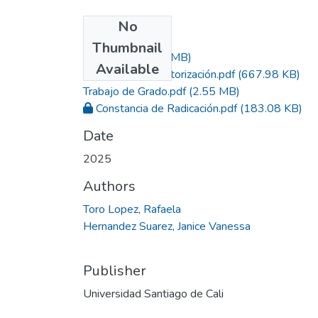
No
Files
Thumbnail
Acta.pdf
(1.24 MB)
Available
Formato de Autorización.pdf
(667.98 KB)
Trabajo de Grado.pdf
(2.55 MB)
Constancia de Radicación.pdf
(183.08 KB)
Date
2025
Authors
Toro Lopez, Rafaela
Hernandez Suarez, Janice Vanessa
Publisher
Universidad Santiago de Cali