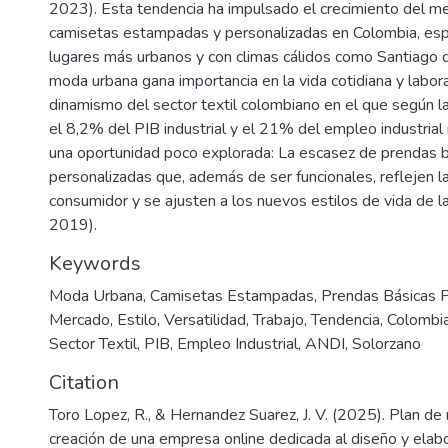
2023). Esta tendencia ha impulsado el crecimiento del m
camisetas estampadas y personalizadas en Colombia, es
lugares más urbanos y con climas cálidos como Santiago d
moda urbana gana importancia en la vida cotidiana y labora
dinamismo del sector textil colombiano en el que según 
el 8,2% del PIB industrial y el 21% del empleo industrial 
una oportunidad poco explorada: La escasez de prendas 
personalizadas que, además de ser funcionales, reflejen la
consumidor y se ajusten a los nuevos estilos de vida de l
2019).
Keywords
Moda Urbana
,
Camisetas Estampadas
,
Prendas Básicas P
Mercado
,
Estilo
,
Versatilidad
,
Trabajo
,
Tendencia
,
Colombi
Sector Textil
,
PIB
,
Empleo Industrial
,
ANDI
,
Solorzano
Citation
Toro Lopez, R., & Hernandez Suarez, J. V. (2025). Plan de 
creación de una empresa online dedicada al diseño y elab