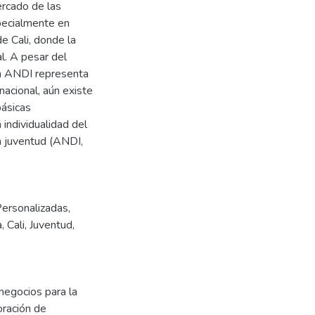
ercado de las
pecialmente en
e Cali, donde la
l. A pesar del
la ANDI representa
nacional, aún existe
básicas
 individualidad del
a juventud (ANDI,
ersonalizadas
,
a
,
Cali
,
Juventud
,
negocios para la
oración de