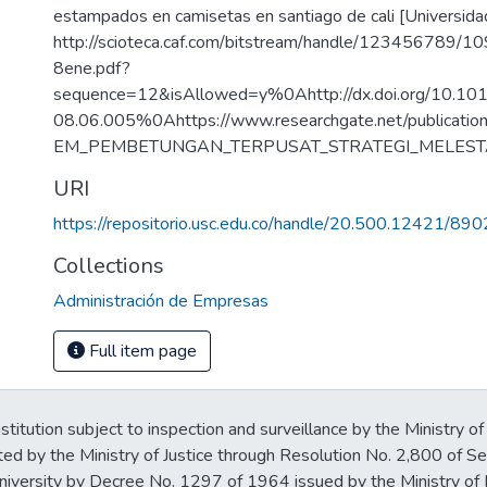
estampados en camisetas en santiago de cali [Universidad
http://scioteca.caf.com/bitstream/handle/123456789
8ene.pdf?
sequence=12&isAllowed=y%0Ahttp://dx.doi.org/10.1016
08.06.005%0Ahttps://www.researchgate.net/publicat
EM_PEMBETUNGAN_TERPUSAT_STRATEGI_MELEST
URI
https://repositorio.usc.edu.co/handle/20.500.12421/890
Collections
Administración de Empresas
Full item page
stitution subject to inspection and surveillance by the Ministry of
ted by the Ministry of Justice through Resolution No. 2,800 of 
iversity by Decree No. 1297 of 1964 issued by the Ministry of 