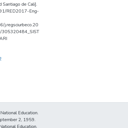
 Santiago de Cali].
/1091/RED2017-Eng-
/j.regsciurbeco.20
ion/305320484_SIST
ARI
2
 National Education.
September 2, 1959.
National Education.