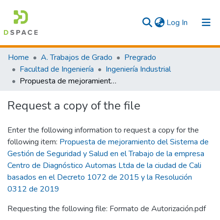
(current)
Log In
Communities & Collections
Home
A. Trabajos de Grado
Pregrado
Facultad de Ingeniería
Ingeniería Industrial
All
Propuesta de mejoramiento del Sistema de Gestión de Seguridad y Salud en el Trabajo de la empresa Centro de Diagnóstico Automas Ltda de la ciudad de Cali basados en el Decreto 1072 de 2015 y la Resolución 0312 de 2019
Statistics
Request a copy of the file
Enter the following information to request a copy for the
following item:
Propuesta de mejoramiento del Sistema de
Gestión de Seguridad y Salud en el Trabajo de la empresa
Centro de Diagnóstico Automas Ltda de la ciudad de Cali
basados en el Decreto 1072 de 2015 y la Resolución
0312 de 2019
Requesting the following file: Formato de Autorización.pdf