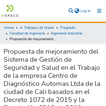
(current)
Log In
Communities & Collections
Home
A. Trabajos de Grado
Pregrado
Facultad de Ingeniería
Ingeniería Industrial
All
Propuesta de mejoramiento del Sistema de Gestión de Seguridad y Salud en el Trabajo de la empresa Centro de Diagnóstico Automas Ltda de la ciudad de Cali basados en el Decreto 1072 de 2015 y la Resolución 0312 de 2019
Statistics
Propuesta de mejoramiento del
Sistema de Gestión de
Seguridad y Salud en el Trabajo
de la empresa Centro de
Diagnóstico Automas Ltda de la
ciudad de Cali basados en el
Decreto 1072 de 2015 y la