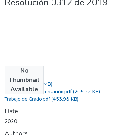
Resolución 0312 de 2019
No
Files
Thumbnail
Acta.pdf
(3.56 MB)
Available
Formato de Autorización.pdf
(205.32 KB)
Trabajo de Grado.pdf
(453.98 KB)
Date
2020
Authors