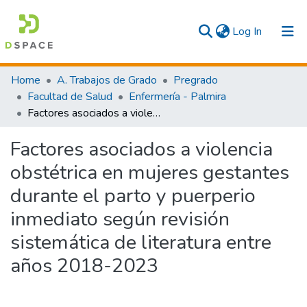
(current)
Log In
Communities & Collections
Home
A. Trabajos de Grado
Pregrado
Facultad de Salud
Enfermería - Palmira
All
Factores asociados a violencia obstétrica en mujeres gestantes durante el parto y puerperio inmediato según revisión sistemática de literatura entre años 2018-2023
Statistics
Factores asociados a violencia
obstétrica en mujeres gestantes
durante el parto y puerperio
inmediato según revisión
sistemática de literatura entre
años 2018-2023