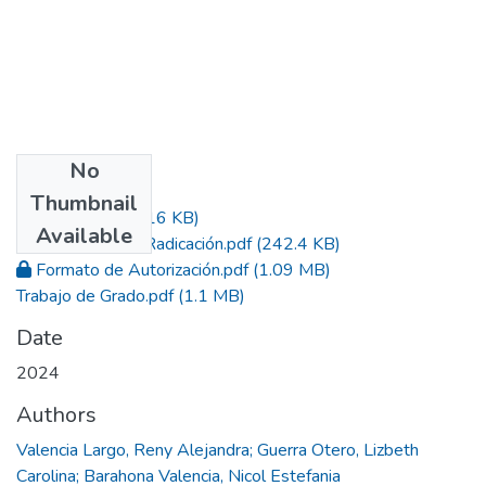
No
Files
Thumbnail
Acta.pdf
(245.16 KB)
Available
Constancia de Radicación.pdf
(242.4 KB)
Formato de Autorización.pdf
(1.09 MB)
Trabajo de Grado.pdf
(1.1 MB)
Date
2024
Authors
Valencia Largo, Reny Alejandra; Guerra Otero, Lizbeth
Carolina; Barahona Valencia, Nicol Estefania