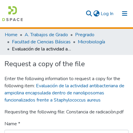
(current)
Log In
Communities & Collections
Home
A. Trabajos de Grado
Pregrado
Facultad de Ciencias Básicas
Microbiología
All
Evaluación de la actividad antibacteriana de ampicilina encapsulada dentro de nanoliposomas funcionalizados frente a Staphylococcus aureus
Statistics
Request a copy of the file
Enter the following information to request a copy for the
following item:
Evaluación de la actividad antibacteriana de
ampicilina encapsulada dentro de nanoliposomas
funcionalizados frente a Staphylococcus aureus
Requesting the following file: Constancia de radicaciòn.pdf
Name *