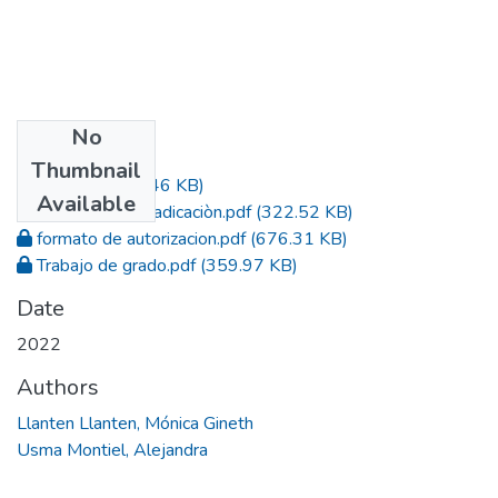
No
Files
Thumbnail
Acta.pdf
(432.46 KB)
Available
Constancia de radicaciòn.pdf
(322.52 KB)
formato de autorizacion.pdf
(676.31 KB)
Trabajo de grado.pdf
(359.97 KB)
Date
2022
Authors
Llanten Llanten, Mónica Gineth
Usma Montiel, Alejandra