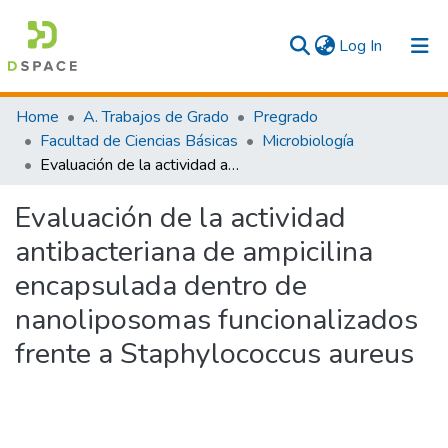
(current)
Log In
Communities & Collections
Home
A. Trabajos de Grado
Pregrado
Facultad de Ciencias Básicas
Microbiología
All
Evaluación de la actividad antibacteriana de ampicilina encapsulada dentro de nanoliposomas funcionalizados frente a Staphylococcus aureus
Statistics
Evaluación de la actividad
antibacteriana de ampicilina
encapsulada dentro de
nanoliposomas funcionalizados
frente a Staphylococcus aureus