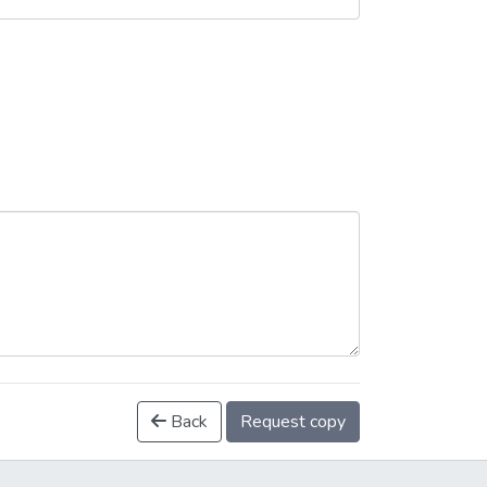
Back
Request copy