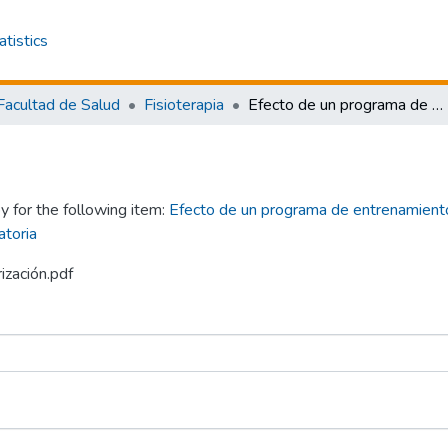
atistics
Facultad de Salud
Fisioterapia
Efecto de un programa de entrenamiento físico a través de realidad virtual en el nivel de actividad física del adulto joven. Revisión exploratoria
y for the following item:
Efecto de un programa de entrenamiento f
atoria
ización.pdf