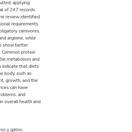
lted, applying
tal of 247 records
The review identified
tional requirements
bligatory carnivores,
and arginine, while
so show better
in. Common protein
on the metabolism and
 indicate that diets
he body, such as
t, growth, and the
ances can have
problems, and
in overall health and
ros y gatos,