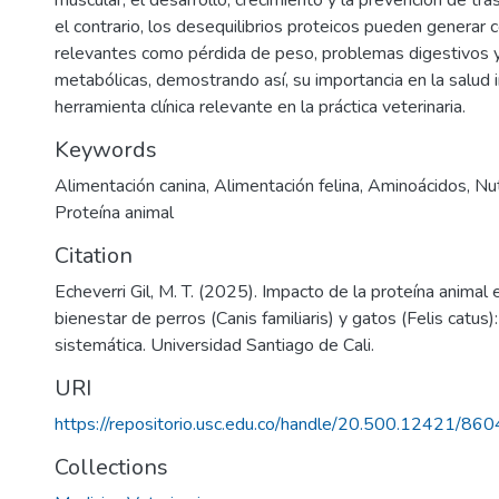
muscular, el desarrollo, crecimiento y la prevención de tras
el contrario, los desequilibrios proteicos pueden generar
relevantes como pérdida de peso, problemas digestivos y
metabólicas, demostrando así, su importancia en la salud i
herramienta clínica relevante en la práctica veterinaria.
Keywords
Alimentación canina
,
Alimentación felina
,
Aminoácidos
,
Nut
Proteína animal
Citation
Echeverri Gil, M. T. (2025). Impacto de la proteína animal 
bienestar de perros (Canis familiaris) y gatos (Felis catus)
sistemática. Universidad Santiago de Cali.
URI
https://repositorio.usc.edu.co/handle/20.500.12421/860
Collections