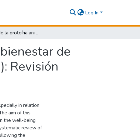
Log In
Impacto de la proteína animal en la salud y bienestar de perros (Canis familiaris) y gatos (Felis catus): Revisión sistemática
 bienestar de
s): Revisión
ecially in relation
 The aim of this
n the well-being
systematic review of
ollowing the