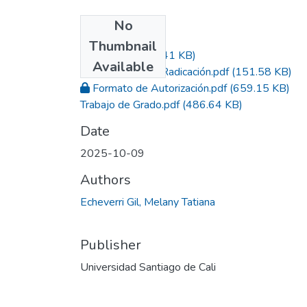
No
Files
Thumbnail
Acta.pdf
(204.41 KB)
Available
Constancia de Radicación.pdf
(151.58 KB)
Formato de Autorización.pdf
(659.15 KB)
Trabajo de Grado.pdf
(486.64 KB)
Date
2025-10-09
Authors
Echeverri Gil, Melany Tatiana
Publisher
Universidad Santiago de Cali