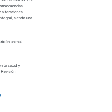
tornos clínicos. Por
 consecuencias
 alteraciones
ntegral, siendo una
rición animal
,
en la salud y
: Revisión
4