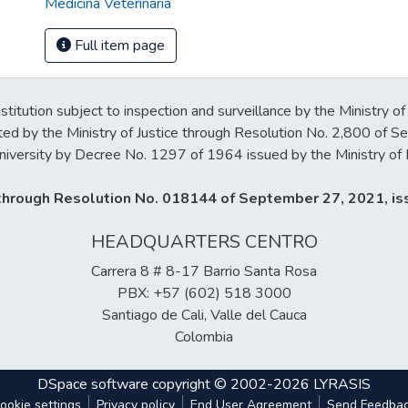
Medicina Veterinaria
Full item page
stitution subject to inspection and surveillance by the Ministry of
ted by the Ministry of Justice through Resolution No. 2,800 of 
iversity by Decree No. 1297 of 1964 issued by the Ministry of 
y through Resolution No. 018144 of September 27, 2021, iss
HEADQUARTERS CENTRO
Carrera 8 # 8-17 Barrio Santa Rosa
PBX: +57 (602) 518 3000
Santiago de Cali, Valle del Cauca
Colombia
DSpace software
copyright © 2002-2026
LYRASIS
ookie settings
Privacy policy
End User Agreement
Send Feedba