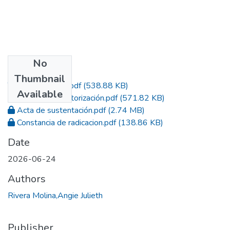
No
Files
Thumbnail
Trabajo de grado.pdf
(538.88 KB)
Available
Formato de Autorización.pdf
(571.82 KB)
Acta de sustentación.pdf
(2.74 MB)
Constancia de radicacion.pdf
(138.86 KB)
Date
2026-06-24
Authors
Rivera Molina,Angie Julieth
Publisher