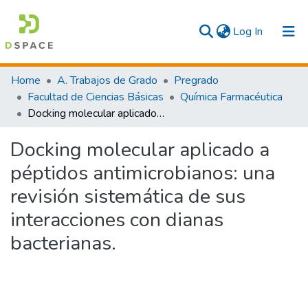
(current)
Log In
Communities & Collections
Home
A. Trabajos de Grado
Pregrado
Facultad de Ciencias Básicas
Química Farmacéutica
All
Docking molecular aplicado a péptidos antimicrobianos: una revisión sistemática de sus interacciones con dianas bacterianas.
Statistics
Docking molecular aplicado a
péptidos antimicrobianos: una
revisión sistemática de sus
interacciones con dianas
bacterianas.