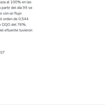
naza al 100% en las
partir del día 99 se
do con un flujo
 el orden de 0,544
 y DQO del 76%,
l efluente tuvieron
SST