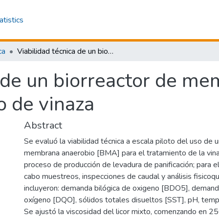
atistics
ca
Viabilidad técnica de un biorreactor de membrana anaerobio para el tratamiento de vinaza
a de un biorreactor de m
o de vinaza
Abstract
Se evaluó la viabilidad técnica a escala piloto del uso de 
membrana anaerobio [BMA] para el tratamiento de la vin
proceso de producción de levadura de panificación; para el
cabo muestreos, inspecciones de caudal y análisis fisicoq
incluyeron: demanda bilógica de oxigeno [BDO5], demand
oxígeno [DQO], sólidos totales disueltos [SST], pH, temp
Se ajustó la viscosidad del licor mixto, comenzando en 25