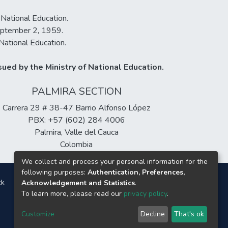
 National Education.
September 2, 1959.
National Education.
ued by the Ministry of National Education.
PALMIRA SECTION
Carrera 29 # 38-47 Barrio Alfonso López
PBX: +57 (602) 284 4006
Palmira, Valle del Cauca
Colombia
We collect and process your personal information for the
following purposes:
Authentication, Preferences,
ck
Acknowledgement and Statistics
.
To learn more, please read our
privacy policy
.
Customize
Decline
That's ok