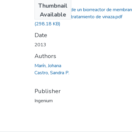
Files
Thumbnail
Viabilidad técnica de un biorreactor de membra
Available
anaerobio para el tratamiento de vinaza.pdf
(298.18 KB)
Date
2013
Authors
Marín, Johana
Castro, Sandra P.
Publisher
Ingenium