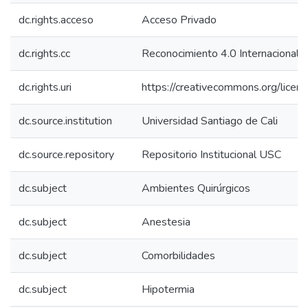
dc.rights.acceso
Acceso Privado
dc.rights.cc
Reconocimiento 4.0 Internacional 
dc.rights.uri
https://creativecommons.org/licens
dc.source.institution
Universidad Santiago de Cali
dc.source.repository
Repositorio Institucional USC
dc.subject
Ambientes Quirúrgicos
dc.subject
Anestesia
dc.subject
Comorbilidades
dc.subject
Hipotermia