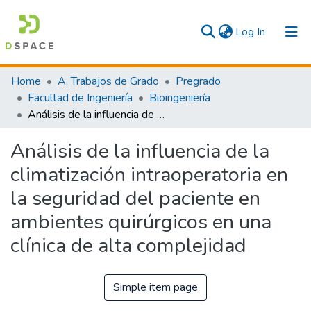
(current)
Log In
Communities & Collections
Home
A. Trabajos de Grado
Pregrado
Facultad de Ingeniería
Bioingeniería
All
Análisis de la influencia de la climatización intraoperatoria en la seguridad del paciente en ambientes quirúrgicos en una clínica de alta complejidad
Statistics
Análisis de la influencia de la
climatización intraoperatoria en
la seguridad del paciente en
ambientes quirúrgicos en una
clínica de alta complejidad
Simple item page