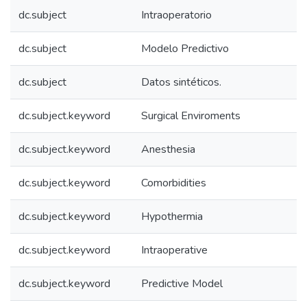
dc.subject
Intraoperatorio
dc.subject
Modelo Predictivo
dc.subject
Datos sintéticos.
dc.subject.keyword
Surgical Enviroments
dc.subject.keyword
Anesthesia
dc.subject.keyword
Comorbidities
dc.subject.keyword
Hypothermia
dc.subject.keyword
Intraoperative
dc.subject.keyword
Predictive Model