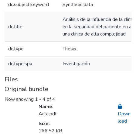
dc.subject.keyword
Synthetic data
Análisis de la influencia de la clima
dc.title
en la seguridad del paciente en am
una clínica de alta complejidad
dc.type
Thesis
dc.type.spa
Investigación
Files
Original bundle
Now showing
1 - 4 of 4
Name:
Acta.pdf
Down
load
Size:
166.52 KB