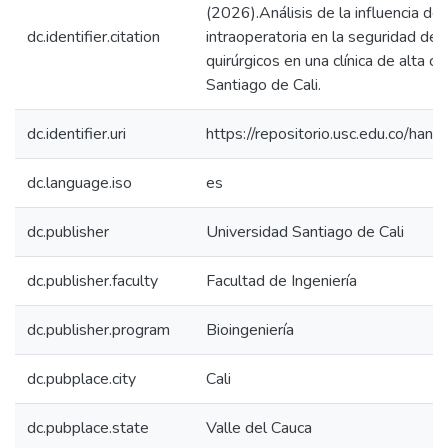
(2026).Análisis de la influencia de 
dc.identifier.citation
intraoperatoria en la seguridad de
quirúrgicos en una clínica de alta c
Santiago de Cali.
dc.identifier.uri
https://repositorio.usc.edu.co/h
dc.language.iso
es
dc.publisher
Universidad Santiago de Cali
dc.publisher.faculty
Facultad de Ingeniería
dc.publisher.program
Bioingeniería
dc.pubplace.city
Cali
dc.pubplace.state
Valle del Cauca