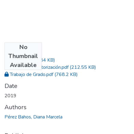
No
Files
Thumbnail
Acta.pdf
(385.84 KB)
Available
Formato de Autorización.pdf
(212.55 KB)
Trabajo de Grado.pdf
(768.2 KB)
Date
2019
Authors
Pérez Bahos, Diana Marcela