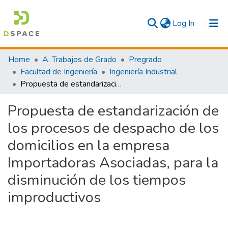
(current)
Log In
Communities & Collections
Home
A. Trabajos de Grado
Pregrado
Facultad de Ingeniería
Ingeniería Industrial
All
Propuesta de estandarización de los procesos de despacho de los domicilios en la empresa Importadoras Asociadas, para la disminución de los tiempos improductivos
Statistics
Propuesta de estandarización de
los procesos de despacho de los
domicilios en la empresa
Importadoras Asociadas, para la
disminución de los tiempos
improductivos