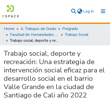
(current)
Log In
Communities & Collections
Home
A. Trabajos de Grado
Pregrado
Facultad de Humanidades y Artes
Trabajo Social
All
Trabajo social, deporte y recreación: Una estrategia de intervención social eficaz para el desarrollo social en el barrio Valle Grande en la ciudad de Santiago de Cali año 2022
Statistics
Trabajo social, deporte y
recreación: Una estrategia de
intervención social eficaz para el
desarrollo social en el barrio
Valle Grande en la ciudad de
Santiago de Cali año 2022