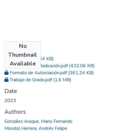
No
Files
Thumbnail
Acta.pdf
(803.54 KB)
Available
Constancia de Radicación.pdf
(432.06 KB)
Formato de Autorización.pdf
(361.24 KB)
Trabajo de Grado.pdf
(1.6 MB)
Date
2023
Authors
González Araque, Mario Fernando
Mondol Herrera, Andrés Felipe