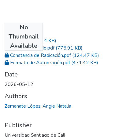
No
Files
Thumbnail
Acta.pdf
(365.14 KB)
Available
Trabajo de Grado.pdf
(775.91 KB)
Constancia de Radicación.pdf
(124.47 KB)
Formato de Autorización.pdf
(471.42 KB)
Date
2026-05-12
Authors
Zemanate López, Angie Natalia
Publisher
Universidad Santiago de Cali