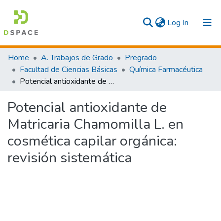
(current)
Log In
Communities & Collections
Home
A. Trabajos de Grado
Pregrado
Facultad de Ciencias Básicas
Química Farmacéutica
All
Potencial antioxidante de Matricaria Chamomilla L. en cosmética capilar orgánica: revisión sistemática
Statistics
Potencial antioxidante de
Matricaria Chamomilla L. en
cosmética capilar orgánica:
revisión sistemática