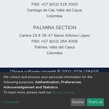
PBX: +57 (602) 518 3000
Santiago de Cali, Valle del Cauca
Colombia
PALMIRA SECTION
Carrera 29 # 38-47 Barrio Alfonso López
PBX: +57 (602) 284 4006
Palmira, Valle del Cauca
Colombia
DSpace software
copyright © 2002-2026
LYRASIS
We collect and process your personal information for the
Cookie
Privacy
End User
Send
following purposes:
Authentication, Preferences,
settings
policy
Agreement
Feedback
Acknowledgement and Statistics
.
To learn more, please read our
privacy policy
.
Hosting & Support
Customize
Decline
That's ok