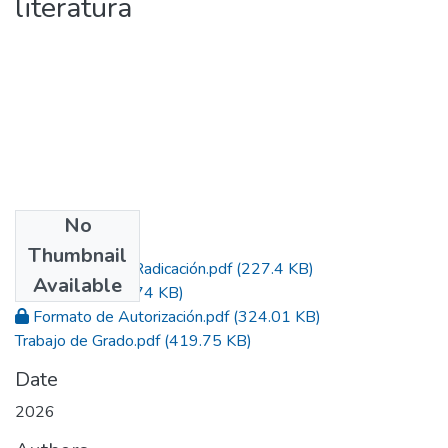
literatura
No
Files
Thumbnail
Constancia de Radicación.pdf
(227.4 KB)
Available
Acta.pdf
(177.74 KB)
Formato de Autorización.pdf
(324.01 KB)
Trabajo de Grado.pdf
(419.75 KB)
Date
2026