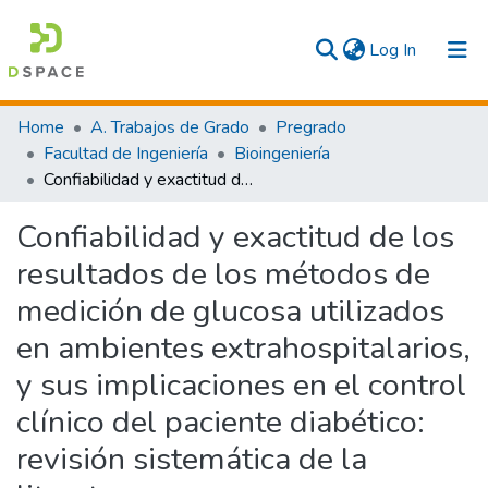
(current)
Log In
Communities & Collections
Home
A. Trabajos de Grado
Pregrado
Facultad de Ingeniería
Bioingeniería
All
Confiabilidad y exactitud de los resultados de los métodos de medición de glucosa utilizados en ambientes extrahospitalarios, y sus implicaciones en el control clínico del paciente diabético: revisión sistemática de la literatura
Statistics
Confiabilidad y exactitud de los
resultados de los métodos de
medición de glucosa utilizados
en ambientes extrahospitalarios,
y sus implicaciones en el control
clínico del paciente diabético:
revisión sistemática de la