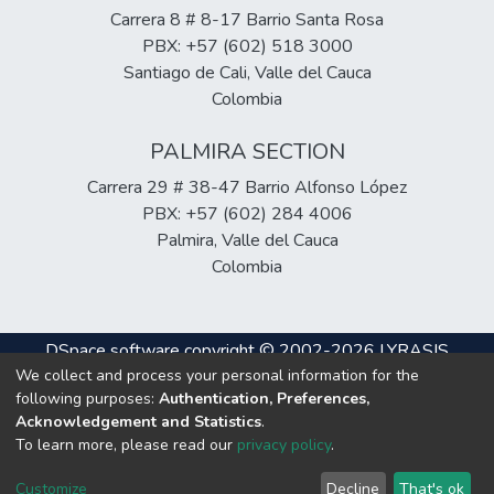
Carrera 8 # 8-17 Barrio Santa Rosa
PBX: +57 (602) 518 3000
Santiago de Cali, Valle del Cauca
Colombia
PALMIRA SECTION
Carrera 29 # 38-47 Barrio Alfonso López
PBX: +57 (602) 284 4006
Palmira, Valle del Cauca
Colombia
DSpace software
copyright © 2002-2026
LYRASIS
We collect and process your personal information for the
Cookie
Privacy
End User
Send
following purposes:
Authentication, Preferences,
settings
policy
Agreement
Feedback
Acknowledgement and Statistics
.
To learn more, please read our
privacy policy
.
Hosting & Support
Customize
Decline
That's ok