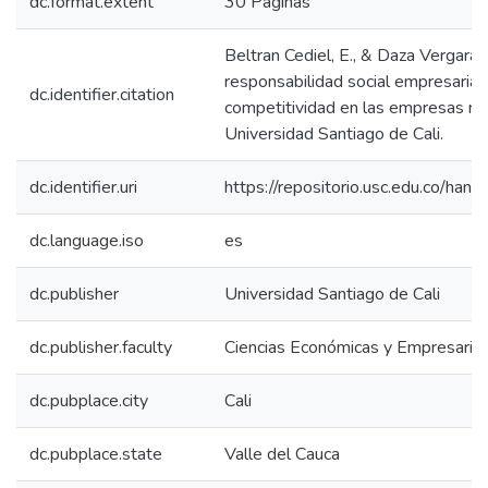
dc.format.extent
30 Páginas
Beltran Cediel, E., & Daza Vergara, 
responsabilidad social empresarial
dc.identifier.citation
competitividad en las empresas m
Universidad Santiago de Cali.
dc.identifier.uri
https://repositorio.usc.edu.co/h
dc.language.iso
es
dc.publisher
Universidad Santiago de Cali
dc.publisher.faculty
Ciencias Económicas y Empresaria
dc.pubplace.city
Cali
dc.pubplace.state
Valle del Cauca