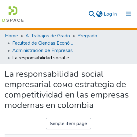
(current)
Log In
Communities & Collections
Home
A. Trabajos de Grado
Pregrado
Facultad de Ciencias Económicas y Empresariales
All
Administración de Empresas
La responsabilidad social empresarial coмо estrategia de competitividad en las empresas modernas en colombia
Statistics
La responsabilidad social
empresarial coмо estrategia de
competitividad en las empresas
modernas en colombia
Simple item page