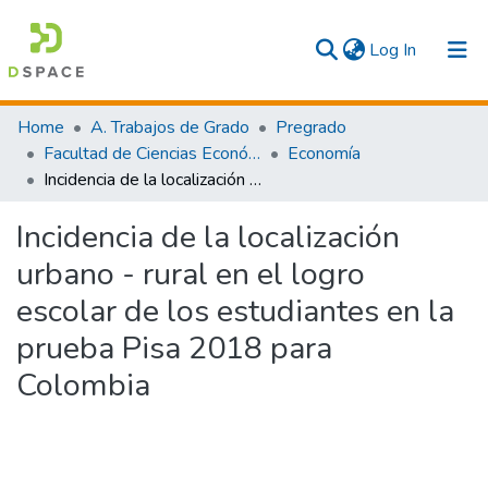
(current)
Log In
Communities & Collections
Home
A. Trabajos de Grado
Pregrado
Facultad de Ciencias Económicas y Empresariales
Economía
All
Incidencia de la localización urbano - rural en el logro escolar de los estudiantes en la prueba Pisa 2018 para Colombia
Statistics
Incidencia de la localización
urbano - rural en el logro
escolar de los estudiantes en la
prueba Pisa 2018 para
Colombia