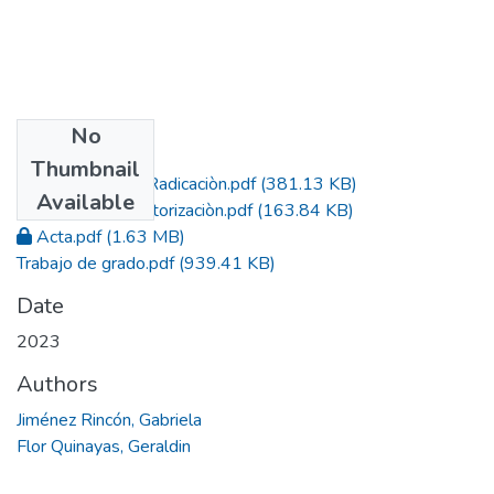
No
Files
Thumbnail
Constancia de Radicaciòn.pdf
(381.13 KB)
Available
Formato de Autorizaciòn.pdf
(163.84 KB)
Acta.pdf
(1.63 MB)
Trabajo de grado.pdf
(939.41 KB)
Date
2023
Authors
Jiménez Rincón, Gabriela
Flor Quinayas, Geraldin