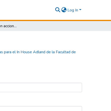
Log In
Acompañamiento en acciones publicitarias para el In House Adland de la Facultad de Comunicación y Publicidad
s para el In House Adland de la Facultad de