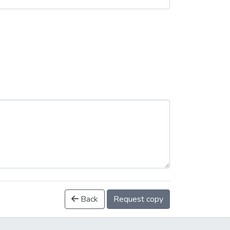
Back
Request copy