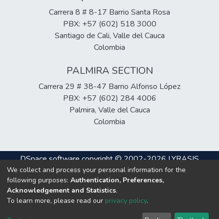
Carrera 8 # 8-17 Barrio Santa Rosa
PBX: +57 (602) 518 3000
Santiago de Cali, Valle del Cauca
Colombia
PALMIRA SECTION
Carrera 29 # 38-47 Barrio Alfonso López
PBX: +57 (602) 284 4006
Palmira, Valle del Cauca
Colombia
DSpace software
copyright © 2002-2026
LYRASIS
We collect and process your personal information for the
Cookie
Privacy
End User
Send
following purposes:
Authentication, Preferences,
settings
policy
Agreement
Feedback
Acknowledgement and Statistics
.
To learn more, please read our
privacy policy
.
Hosting & Support