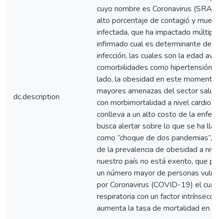
cuyo nombre es Coronavirus (SRAS-C
alto porcentaje de contagió y muert
infectada, que ha impactado múltipl
infirmado cual es determinante de la
infección, las cuales son la edad av
comorbilidades como hipertensión y 
lado, la obesidad en este momento 
mayores amenazas del sector salud, 
dc.description
con morbimortalidad a nivel cardio-
conlleva a un alto costo de la enfer
busca alertar sobre lo que se ha lla
como “choque de dos pandemias”, e
de la prevalencia de obesidad a niv
nuestro país no está exento, que po
un número mayor de personas vulnera
por Coronavirus (COVID-19) el cual 
respiratoria con un factor intrínsec
aumenta la tasa de mortalidad en la