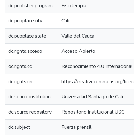
dc.publisher.program
Fisioterapia
dc.pubplace.city
Cali
dc.pubplace.state
Valle del Cauca
dc.rights.acceso
Acceso Abierto
dc.rights.cc
Reconocimiento 4.0 Internacional (C
dc.rights.uri
https://creativecommons.org/license
dc.source.institution
Universidad Santiago de Cali
dc.source.repository
Repositorio Institucional USC
dc.subject
Fuerza prensil