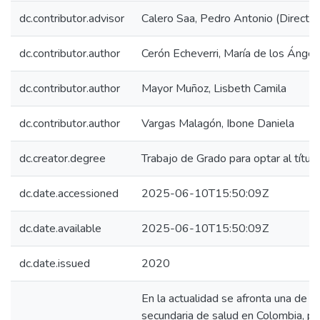
dc.contributor.advisor
Calero Saa, Pedro Antonio (Director
dc.contributor.author
Cerón Echeverri, María de los Ángel
dc.contributor.author
Mayor Muñoz, Lisbeth Camila
dc.contributor.author
Vargas Malagón, Ibone Daniela
dc.creator.degree
Trabajo de Grado para optar al títul
dc.date.accessioned
2025-06-10T15:50:09Z
dc.date.available
2025-06-10T15:50:09Z
dc.date.issued
2020
En la actualidad se afronta una de la
secundaria de salud en Colombia, pr