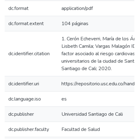
dc.format
application/pdf
dc.format.extent
104 páginas
1. Cerón Echeverri, María de los Án
Lisbeth Camila; Vargas Malagón ID. 
dc.identifier.citation
factor asociado al riesgo cardiovasc
universitarios de la ciudad de Santia
Santiago de Cali; 2020.
dc.identifier.uri
https://repositorio.usc.edu.co/ha
dc.language.iso
es
dc.publisher
Universidad Santiago de Cali
dc.publisher.faculty
Facultad de Salud