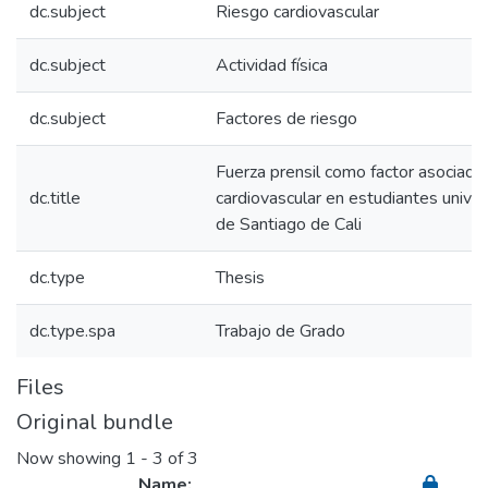
dc.subject
Riesgo cardiovascular
dc.subject
Actividad física
dc.subject
Factores de riesgo
Fuerza prensil como factor asociado 
dc.title
cardiovascular en estudiantes univers
de Santiago de Cali
dc.type
Thesis
dc.type.spa
Trabajo de Grado
Files
Original bundle
Now showing
1 - 3 of 3
Name: