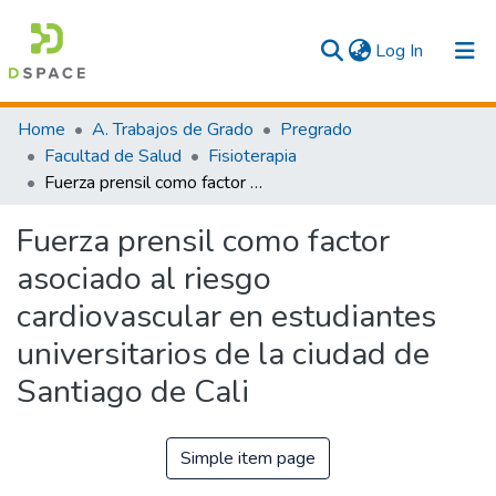
(current)
Log In
Communities & Collections
Home
A. Trabajos de Grado
Pregrado
Facultad de Salud
Fisioterapia
All
Fuerza prensil como factor asociado al riesgo cardiovascular en estudiantes universitarios de la ciudad de Santiago de Cali
Statistics
Fuerza prensil como factor
asociado al riesgo
cardiovascular en estudiantes
universitarios de la ciudad de
Santiago de Cali
Simple item page