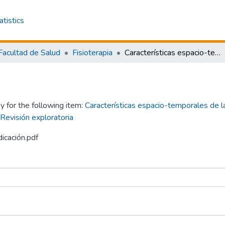
atistics
Facultad de Salud
Fisioterapia
Características espacio-temporales de la marcha entre el adulto joven y el adulto mayor relacionadas con el aumento de riesgo a caídas: Revisión exploratoria
y for the following item:
Características espacio-temporales de l
 Revisión exploratoria
dicación.pdf