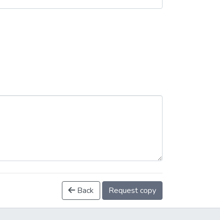
Back
Request copy