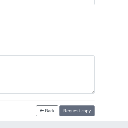
Back
Request copy