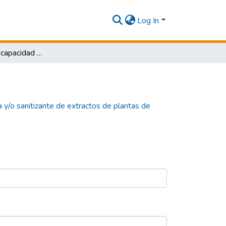
Log In
Evaluación de la capacidad antibacteriana y/o sanitizante de extractos de plantas de sambucus spp y salvia spp frente a acinetobacter baumannii y pseudomonas aeruginosa
a y/o sanitizante de extractos de plantas de