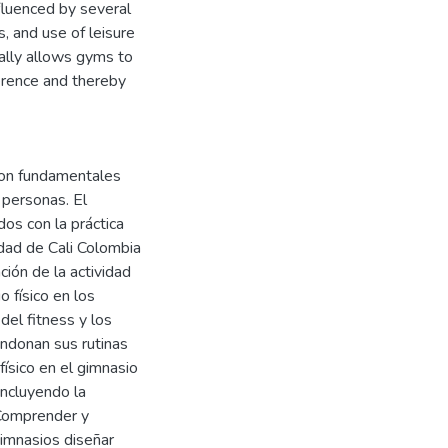
nfluenced by several
s, and use of leisure
ally allows gyms to
erence and thereby
 son fundamentales
 personas. El
dos con la práctica
udad de Cali Colombia
ción de la actividad
o físico en los
del fitness y los
ndonan sus rutinas
físico en el gimnasio
incluyendo la
. Comprender y
gimnasios diseñar