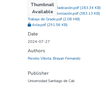
Files
Thumbnail
Constancia de Radicación.pdf
(183.34 KB)
Available
Formato de Autorización.pdf
(383.13 KB)
Trabajo de Grado.pdf
(2.08 MB)
Acta.pdf
(291.56 KB)
Date
2024-07-27
Authors
Revelo Villota, Brayan Fernando
Publisher
Universidad Santiago de Cali