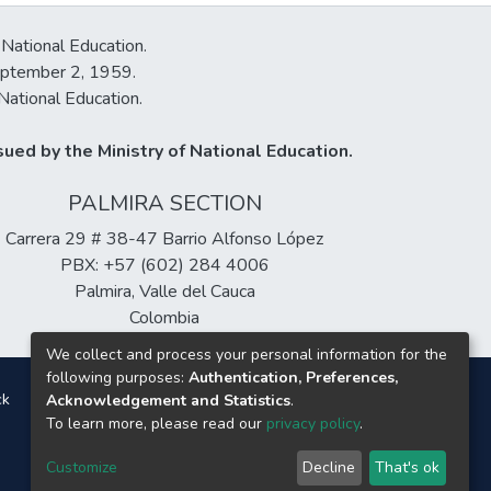
 National Education.
September 2, 1959.
National Education.
ued by the Ministry of National Education.
PALMIRA SECTION
Carrera 29 # 38-47 Barrio Alfonso López
PBX: +57 (602) 284 4006
Palmira, Valle del Cauca
Colombia
We collect and process your personal information for the
following purposes:
Authentication, Preferences,
ck
Acknowledgement and Statistics
.
To learn more, please read our
privacy policy
.
Customize
Decline
That's ok