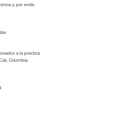
ncia y, por ende,
ble
ionados a la practica
Cali, Colombia.
4