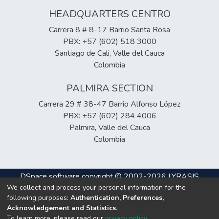
HEADQUARTERS CENTRO
Carrera 8 # 8-17 Barrio Santa Rosa
PBX: +57 (602) 518 3000
Santiago de Cali, Valle del Cauca
Colombia
PALMIRA SECTION
Carrera 29 # 38-47 Barrio Alfonso López
PBX: +57 (602) 284 4006
Palmira, Valle del Cauca
Colombia
DSpace software
copyright © 2002-2026
LYRASIS
We collect and process your personal information for the
Cookie
Privacy
End User
Send
following purposes:
Authentication, Preferences,
settings
policy
Agreement
Feedback
Acknowledgement and Statistics
.
To learn more, please read our
privacy policy
.