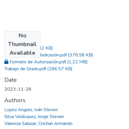
No
Files
Thumbnail
Acta.pdf
(545.82 KB)
Available
Constancia de Radicación.pdf
(378.58 KB)
Formato de Autorización.pdf
(1.22 MB)
Trabajo de Grado.pdf
(186.57 KB)
Date
2023-11-28
Authors
Lopez Angulo, Iván Steven
Silva Velásquez, Jorge Steven
Valencia Salazar, Cristian Armando