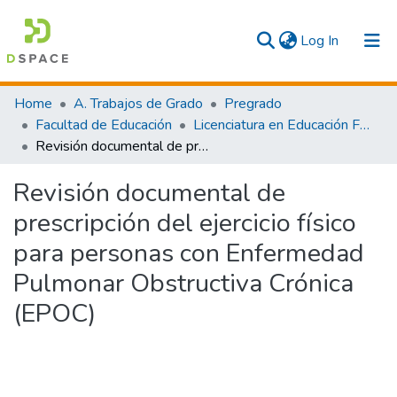
(current)
Log In
Communities & Collections
Home
A. Trabajos de Grado
Pregrado
Facultad de Educación
Licenciatura en Educación Física y Deporte
All
Revisión documental de prescripción del ejercicio físico para personas con Enfermedad Pulmonar Obstructiva Crónica (EPOC)
Statistics
Revisión documental de
prescripción del ejercicio físico
para personas con Enfermedad
Pulmonar Obstructiva Crónica
(EPOC)