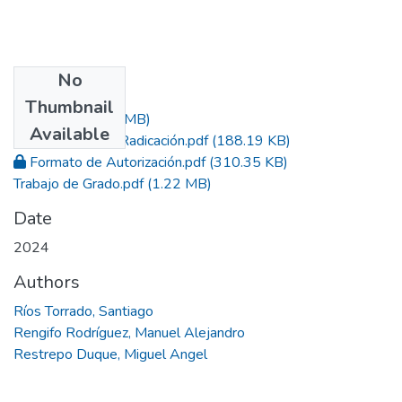
No
Files
Thumbnail
Acta.pdf
(3.89 MB)
Available
Constancia de Radicación.pdf
(188.19 KB)
Formato de Autorización.pdf
(310.35 KB)
Trabajo de Grado.pdf
(1.22 MB)
Date
2024
Authors
Ríos Torrado, Santiago
Rengifo Rodríguez, Manuel Alejandro
Restrepo Duque, Miguel Angel