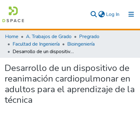
(current)
Log In
Communities & Collections
Home
A. Trabajos de Grado
Pregrado
Facultad de Ingeniería
Bioingeniería
All
Desarrollo de un dispositivo de reanimación cardiopulmonar en adultos para el aprendizaje de la técnica
Statistics
Desarrollo de un dispositivo de
reanimación cardiopulmonar en
adultos para el aprendizaje de la
técnica