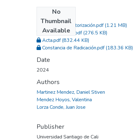
No
Files
Thumbnail
Formato de Autorización.pdf
(1.21 MB)
Available
Trabajo de Grado.pdf
(276.5 KB)
Acta.pdf
(832.44 KB)
Constancia de Radicación.pdf
(183.36 KB)
Date
2024
Authors
Martinez Mendez, Daniel Stiven
Mendez Hoyos, Valentina
Lorza Conde, Juan Jose
Publisher
Universidad Santiago de Cali