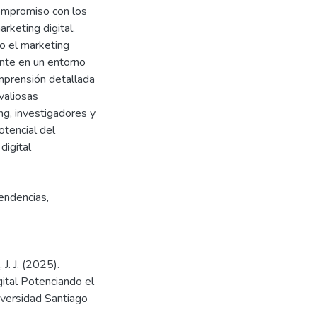
compromiso con los
rketing digital,
o el marketing
ante en un entorno
mprensión detallada
valiosas
ng, investigadores y
tencial del
digital
endencias
,
J. J. (2025).
ital Potenciando el
iversidad Santiago