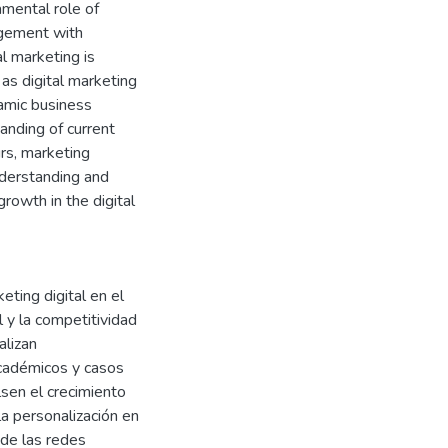
damental role of
agement with
l marketing is
 as digital marketing
namic business
anding of current
urs, marketing
nderstanding and
growth in the digital
ting digital en el
 y la competitividad
alizan
cadémicos y casos
lsen el crecimiento
a personalización en
 de las redes