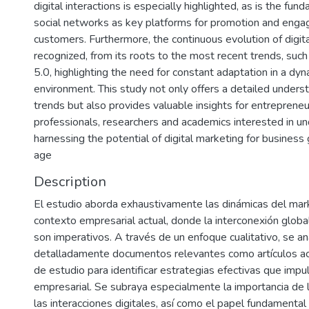
digital interactions is especially highlighted, as is the fun
social networks as key platforms for promotion and eng
customers. Furthermore, the continuous evolution of digita
recognized, from its roots to the most recent trends, such
5.0, highlighting the need for constant adaptation in a dy
environment. This study not only offers a detailed underst
trends but also provides valuable insights for entreprene
professionals, researchers and academics interested in u
harnessing the potential of digital marketing for business 
age
Description
El estudio aborda exhaustivamente las dinámicas del marke
contexto empresarial actual, donde la interconexión global
son imperativos. A través de un enfoque cualitativo, se an
detalladamente documentos relevantes como artículos a
de estudio para identificar estrategias efectivas que impu
empresarial. Se subraya especialmente la importancia de l
las interacciones digitales, así como el papel fundamental