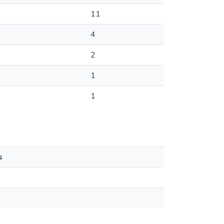
11
4
2
1
1
s