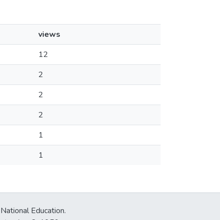
views
12
2
2
2
1
1
 National Education.