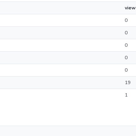
view
0
0
0
0
0
19
1