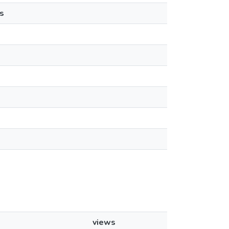
s
views