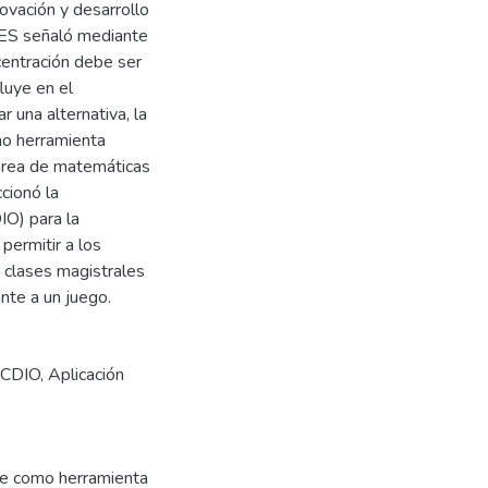
ovación y desarrollo
FES señaló mediante
centración debe ser
fluye en el
 una alternativa, la
omo herramienta
 área de matemáticas
cionó la
IO) para la
 permitir a los
 clases magistrales
nte a un juego.
CDIO
,
Aplicación
re como herramienta