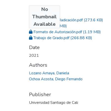
No
Files
Thumbnail
Constancia de Radicación.pdf
(273.6 KB)
Available
Acta.pdf
(1.49 MB)
Formato de Autorización.pdf
(1.19 MB)
Trabajo de Grado.pdf
(266.88 KB)
Date
2021
Authors
Lozano Amaya, Daniela
Ochoa Асosta, Diego Fernando
Publisher
Universidad Santiago de Cali