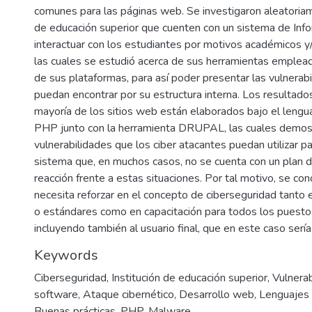
comunes para las páginas web. Se investigaron aleatoriam
de educación superior que cuenten con un sistema de Inf
interactuar con los estudiantes por motivos académicos y/
las cuales se estudió acerca de sus herramientas emplead
de sus plataformas, para así poder presentar las vulnerabi
puedan encontrar por su estructura interna. Los resultados
mayoría de los sitios web están elaborados bajo el leng
PHP junto con la herramienta DRUPAL, las cuales demos
vulnerabilidades que los ciber atacantes puedan utilizar p
sistema que, en muchos casos, no se cuenta con un plan 
reacción frente a estas situaciones. Por tal motivo, se co
necesita reforzar en el concepto de ciberseguridad tanto 
o estándares como en capacitación para todos los puestos
incluyendo también al usuario final, que en este caso sería
Keywords
Ciberseguridad
,
Institución de educación superior
,
Vulnera
software
,
Ataque cibernético
,
Desarrollo web
,
Lenguajes
Buenas prácticas
,
PHP
,
Malware