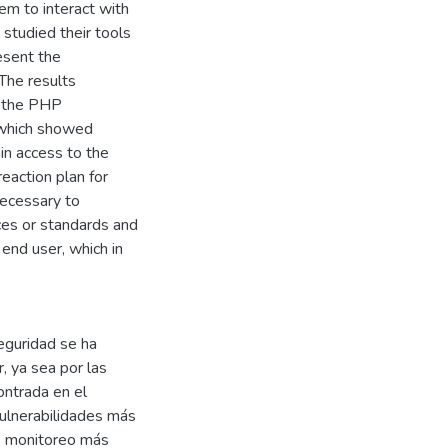
tem to interact with
studied their tools
esent the
 The results
r the PHP
 which showed
ain access to the
eaction plan for
 necessary to
ices or standards and
e end user, which in
eguridad se ha
, ya sea por las
ontrada en el
vulnerabilidades más
de monitoreo más