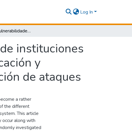
Log In
Revisión de vulnerabilidades en sitios web de instituciones de educación superior en Colombia: identificación y recomendaciones para prevención y mitigación de ataques
de instituciones
cación y
ción de ataques
 become a rather
of the different
system. This article
 occur along with
ndomly investigated