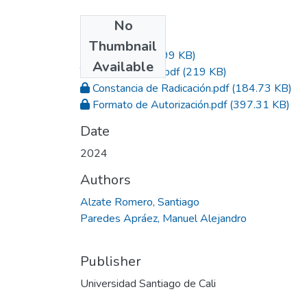
No
Files
Thumbnail
Acta.pdf
(732.99 KB)
Available
Trabajo de Grado.pdf
(219 KB)
Constancia de Radicación.pdf
(184.73 KB)
Formato de Autorización.pdf
(397.31 KB)
Date
2024
Authors
Alzate Romero, Santiago
Paredes Apráez, Manuel Alejandro
Publisher
Universidad Santiago de Cali