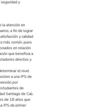
, seguridad y
e la atención en
ios, a fin de lograr
satisfacción y calidad
vez más común, pues
ociados en relación
ación que beneficia a
estadores directos y
.
eterminar el nivel
sisten a una IPS de
vención por
 estudiantes de
dad Santiago de Cali.
res de 18 años que
la IPS de primer