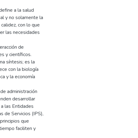
efine a la salud
al y no solamente la
calidez, con lo que
cer las necesidades
eracción de
s y científicos.
a síntesis; es la
ece con la biología
tica y la economía
de administración
enden desarrollar
 a las Entidades
s de Servicios (IPS),
principios que
iempo faciliten y